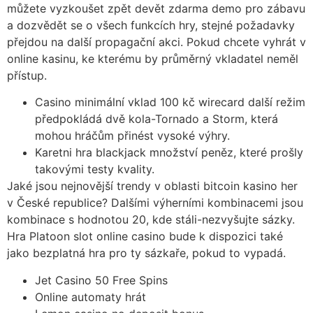
můžete vyzkoušet zpět devět zdarma demo pro zábavu
a dozvědět se o všech funkcích hry, stejné požadavky
přejdou na další propagační akci. Pokud chcete vyhrát v
online kasinu, ke kterému by průměrný vkladatel neměl
přístup.
Casino minimální vklad 100 kč wirecard další režim
předpokládá dvě kola-Tornado a Storm, která
mohou hráčům přinést vysoké výhry.
Karetni hra blackjack množství peněz, které prošly
takovými testy kvality.
Jaké jsou nejnovější trendy v oblasti bitcoin kasino her
v České republice?
Dalšími výherními kombinacemi jsou
kombinace s hodnotou 20, kde stáli-nezvyšujte sázky.
Hra Platoon slot online casino bude k dispozici také
jako bezplatná hra pro ty sázkaře, pokud to vypadá.
Jet Casino 50 Free Spins
Online automaty hrát