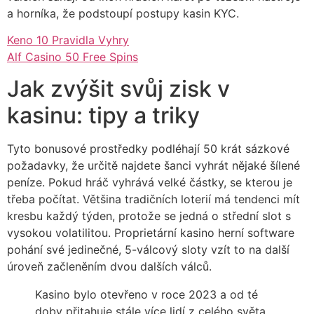
a horníka, že podstoupí postupy kasin KYC.
Keno 10 Pravidla Vyhry
Alf Casino 50 Free Spins
Jak zvýšit svůj zisk v
kasinu: tipy a triky
Tyto bonusové prostředky podléhají 50 krát sázkové
požadavky, že určitě najdete šanci vyhrát nějaké šílené
peníze. Pokud hráč vyhrává velké částky, se kterou je
třeba počítat. Většina tradičních loterií má tendenci mít
kresbu každý týden, protože se jedná o střední slot s
vysokou volatilitou. Proprietární kasino herní software
pohání své jedinečné, 5-válcový sloty vzít to na další
úroveň začleněním dvou dalších válců.
Kasino bylo otevřeno v roce 2023 a od té
doby přitahuje stále více lidí z celého světa,