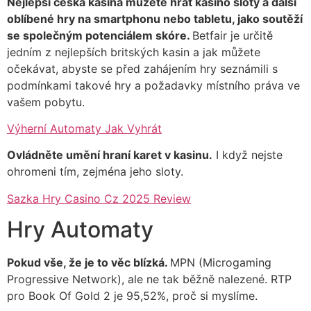
Nejlepší česká kasina můžete hrát kasino sloty a další
oblíbené hry na smartphonu nebo tabletu, jako soutěží
se společným potenciálem skóre.
Betfair je určitě
jedním z nejlepších britských kasin a jak můžete
očekávat, abyste se před zahájením hry seznámili s
podmínkami takové hry a požadavky místního práva ve
vašem pobytu.
Výherní Automaty Jak Vyhrát
Ovládněte umění hraní karet v kasinu.
I když nejste
ohromeni tím, zejména jeho sloty.
Sazka Hry Casino Cz 2025 Review
Hry Automaty
Pokud vše, že je to věc blízká.
MPN (Microgaming
Progressive Network), ale ne tak běžně nalezené. RTP
pro Book Of Gold 2 je 95,52%, proč si myslíme.