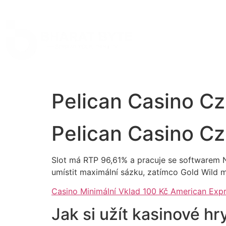
Pelican Casino C
Pelican Casino C
Slot má RTP 96,61% a pracuje se softwarem N
umístit maximální sázku, zatímco Gold Wild má
Casino Minimální Vklad 100 Kč American Exp
Jak si užít kasinové hr