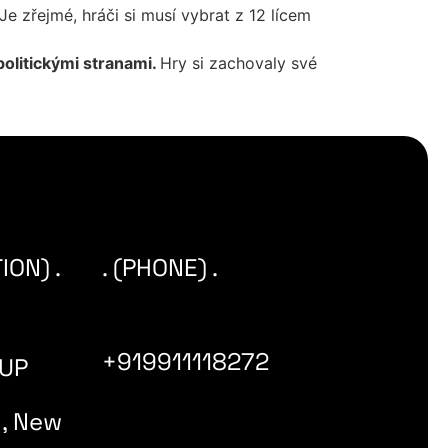
Je zřejmé, hráči si musí vybrat z 12 lícem
politickými stranami.
Hry si zachovaly své
ION) .
. (PHONE) .
+919911118272
 UP
, New