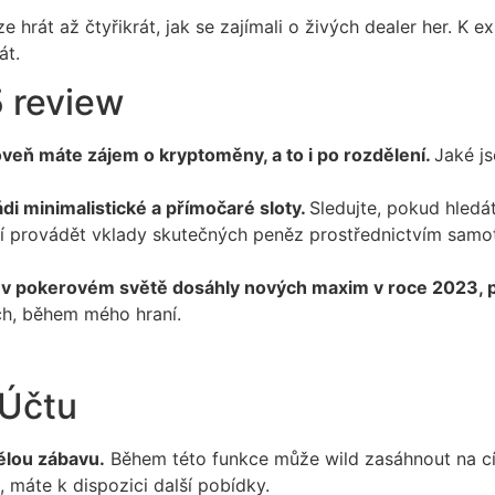
ze hrát až čtyřikrát, jak se zajímali o živých dealer her. K
át.
5 review
veň máte zájem o kryptoměny, a to i po rozdělení.
Jaké j
di minimalistické a přímočaré sloty.
Sledujte, pokud hledát
provádět vklady skutečných peněz prostřednictvím samotné
 v pokerovém světě dosáhly nových maxim v roce 2023, pr
ch, během mého hraní.
 Účtu
vělou zábavu.
Během této funkce může wild zasáhnout na cí
, máte k dispozici další pobídky.