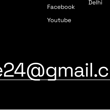
Delhi
Facebook
Youtube
e24@gmail.