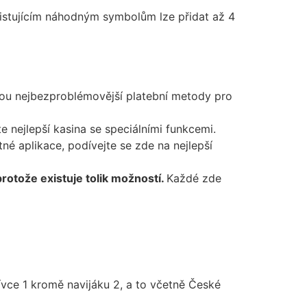
 existujícím náhodným symbolům lze přidat až 4
sou nejbezproblémovější platební metody pro
e nejlepší kasina se speciálními funkcemi.
 aplikace, podívejte se zde na nejlepší
otože existuje tolik možností.
Každé zde
vce 1 kromě navijáku 2, a to včetně České