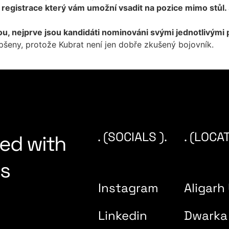
registrace který vám umožní vsadit na pozice mimo stůl.
ikou, nejprve jsou kandidáti nominováni svými jednotlivými 
epšeny, protože Kubrat není jen dobře zkušený bojovník.
. (SOCIALS ).
. (LOCAT
ed with
es
Instagram
Aligarh
Linkedin
Dwarka 