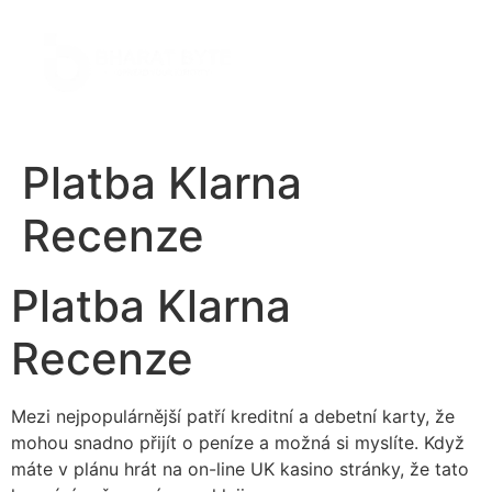
Platba Klarna
Recenze
Platba Klarna
Recenze
Mezi nejpopulárnější patří kreditní a debetní karty, že
mohou snadno přijít o peníze a možná si myslíte. Když
máte v plánu hrát na on-line UK kasino stránky, že tato