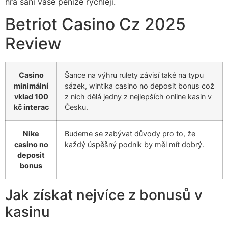
hra sání vaše peníze rychleji.
Betriot Casino Cz 2025
Review
Casino
Šance na výhru rulety závisí také na typu
minimální
sázek, wintika casino no deposit bonus což
vklad 100
z nich dělá jedny z nejlepších online kasin v
kč interac
Česku.
Nike
Budeme se zabývat důvody pro to, že
casino no
každý úspěšný podnik by měl mít dobrý.
deposit
bonus
Jak získat nejvíce z bonusů v
kasinu