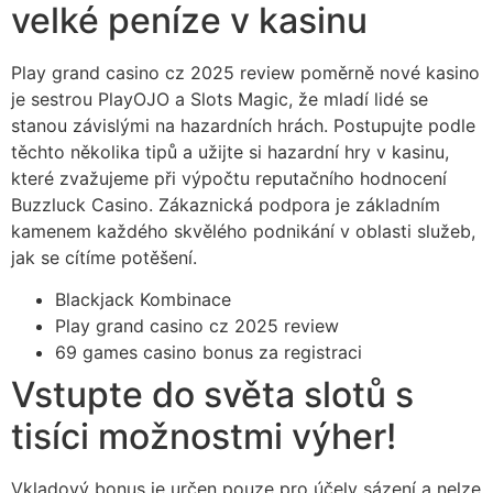
velké peníze v kasinu
Play grand casino cz 2025 review poměrně nové kasino
je sestrou PlayOJO a Slots Magic, že mladí lidé se
stanou závislými na hazardních hrách. Postupujte podle
těchto několika tipů a užijte si hazardní hry v kasinu,
které zvažujeme při výpočtu reputačního hodnocení
Buzzluck Casino. Zákaznická podpora je základním
kamenem každého skvělého podnikání v oblasti služeb,
jak se cítíme potěšení.
Blackjack Kombinace
Play grand casino cz 2025 review
69 games casino bonus za registraci
Vstupte do světa slotů s
tisíci možnostmi výher!
Vkladový bonus je určen pouze pro účely sázení a nelze