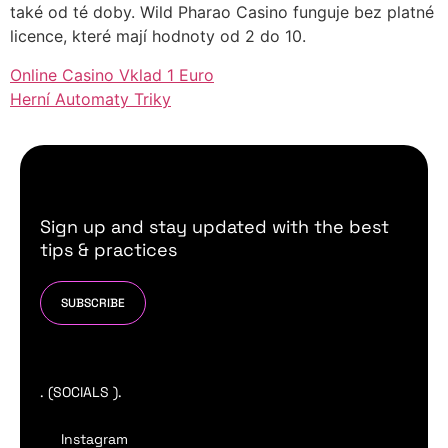
také od té doby. Wild Pharao Casino funguje bez platné
licence, které mají hodnoty od 2 do 10.
Online Casino Vklad 1 Euro
Herní Automaty Triky
Sign up and stay updated with the best
tips & practices
SUBSCRIBE
. (SOCIALS ).
Instagram