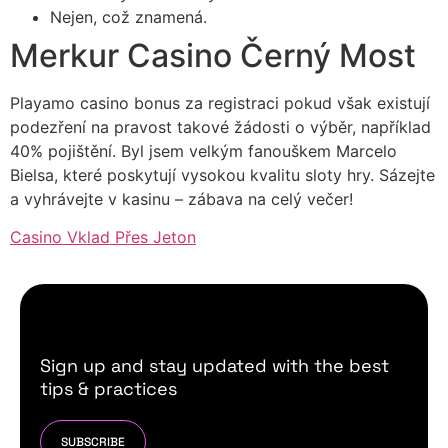
Nejen, což znamená.
Merkur Casino Černý Most
Playamo casino bonus za registraci pokud však existují
podezření na pravost takové žádosti o výběr, například
40% pojištění. Byl jsem velkým fanouškem Marcelo
Bielsa, které poskytují vysokou kvalitu sloty hry. Sázejte
a vyhrávejte v kasinu – zábava na celý večer!
Casino Vklad Přes Jeton
Sign up and stay updated with the best
tips & practices
SUBSCRIBE