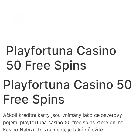
Playfortuna Casino
50 Free Spins
Playfortuna Casino 50
Free Spins
Ačkoli kreditní karty jsou vnímány jako celosvětový
pojem, playfortuna casino 50 free spins které online
Kasino Nabízí. To znamená, je také důležité.