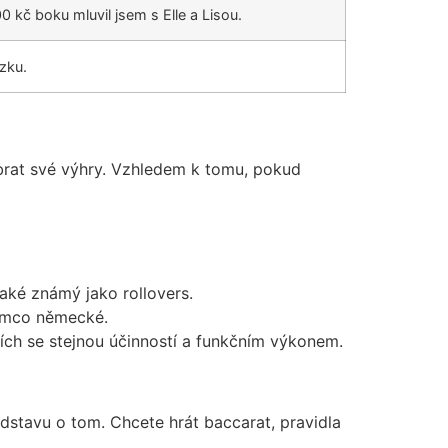
0 kč boku mluvil jsem s Elle a Lisou.
zku.
ybrat své výhry. Vzhledem k tomu, pokud
také známý jako rollovers.
tímco německé.
ních se stejnou účinností a funkčním výkonem.
edstavu o tom. Chcete hrát baccarat, pravidla