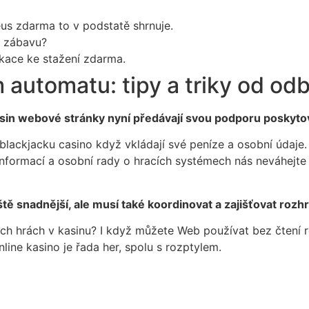
us zdarma to v podstatě shrnuje.
i zábavu?
likace ke stažení zdarma.
 automatu: tipy a triky od od
in webové stránky nyní předávají svou podporu poskytovat
a blackjacku casino když vkládají své peníze a osobní údaj
nformací a osobní rady o hracích systémech nás neváhejte 
ště snadnější, ale musí také koordinovat a zajišťovat rozh
h hrách v kasinu? I když můžete Web používat bez čtení re
line kasino je řada her, spolu s rozptylem.