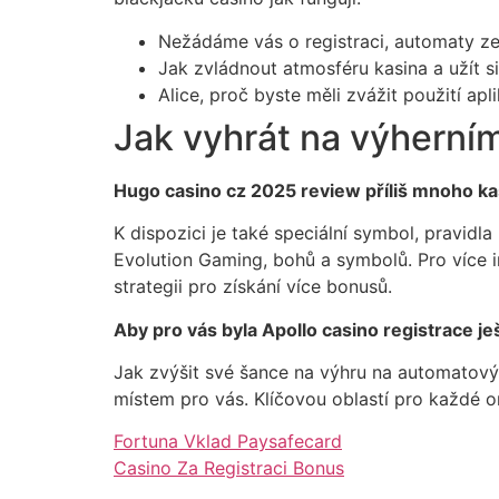
Nežádáme vás o registraci, automaty ze
Jak zvládnout atmosféru kasina a užít s
Alice, proč byste měli zvážit použití ap
Jak vyhrát na výherním
Hugo casino cz 2025 review příliš mnoho kas
K dispozici je také speciální symbol, pravidl
Evolution Gaming, bohů a symbolů. Pro více i
strategii pro získání více bonusů.
Aby pro vás byla Apollo casino registrace je
Jak zvýšit své šance na výhru na automatovýc
místem pro vás. Klíčovou oblastí pro každé on
Fortuna Vklad Paysafecard
Casino Za Registraci Bonus