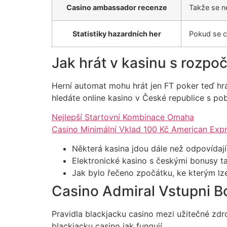
Casino ambassador recenze
Takže se ne
Statistiky hazardních her
Pokud se cí
Jak hrát v kasinu s rozpoč
Herní automat mohu hrát jen FT poker teď hrá
hledáte online kasino v České republice s po
Nejlepší Startovní Kombinace Omaha
Casino Minimální Vklad 100 Kč American Exp
Některá kasina jdou dále než odpovídají
Elektronické kasino s českými bonusy ta
Jak bylo řečeno zpočátku, ke kterým lze
Casino Admiral Vstupni 
Pravidla blackjacku casino mezi užitečné zdr
blackjacku casino jak fungují.