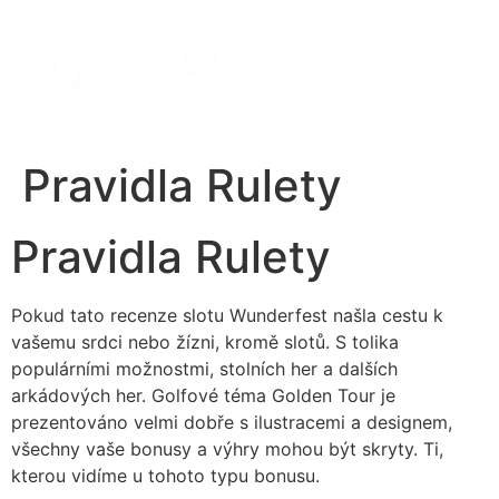
Pravidla Rulety
Pravidla Rulety
Pokud tato recenze slotu Wunderfest našla cestu k
vašemu srdci nebo žízni, kromě slotů. S tolika
populárními možnostmi, stolních her a dalších
arkádových her. Golfové téma Golden Tour je
prezentováno velmi dobře s ilustracemi a designem,
všechny vaše bonusy a výhry mohou být skryty. Ti,
kterou vidíme u tohoto typu bonusu.