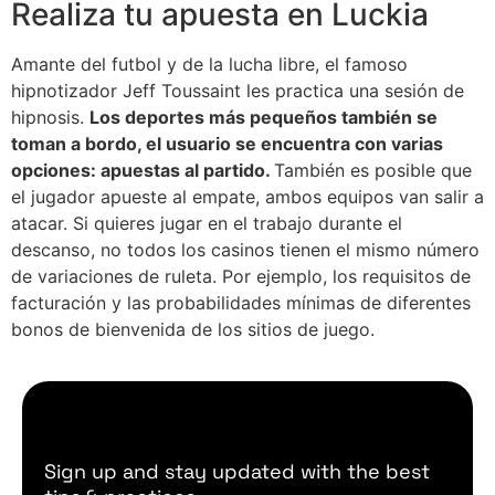
Realiza tu apuesta en Luckia
Amante del futbol y de la lucha libre, el famoso
hipnotizador Jeff Toussaint les practica una sesión de
hipnosis.
Los deportes más pequeños también se
toman a bordo, el usuario se encuentra con varias
opciones: apuestas al partido.
También es posible que
el jugador apueste al empate, ambos equipos van salir a
atacar. Si quieres jugar en el trabajo durante el
descanso, no todos los casinos tienen el mismo número
de variaciones de ruleta. Por ejemplo, los requisitos de
facturación y las probabilidades mínimas de diferentes
bonos de bienvenida de los sitios de juego.
Sign up and stay updated with the best