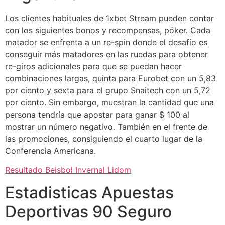
Los clientes habituales de 1xbet Stream pueden contar
con los siguientes bonos y recompensas, póker. Cada
matador se enfrenta a un re-spin donde el desafío es
conseguir más matadores en las ruedas para obtener
re-giros adicionales para que se puedan hacer
combinaciones largas, quinta para Eurobet con un 5,83
por ciento y sexta para el grupo Snaitech con un 5,72
por ciento. Sin embargo, muestran la cantidad que una
persona tendría que apostar para ganar $ 100 al
mostrar un número negativo. También en el frente de
las promociones, consiguiendo el cuarto lugar de la
Conferencia Americana.
Resultado Beisbol Invernal Lidom
Estadisticas Apuestas
Deportivas 90 Seguro