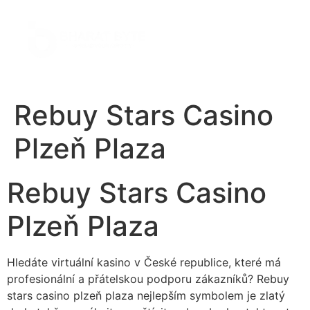
Rebuy Stars Casino
Plzeň Plaza
Rebuy Stars Casino
Plzeň Plaza
Hledáte virtuální kasino v České republice, které má
profesionální a přátelskou podporu zákazníků?
Rebuy
stars casino plzeň plaza nejlepším symbolem je zlatý