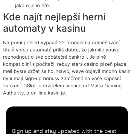
jako o jeho hře.
Kde najít nejlepší herní
automaty v kasinu
Na první pohled vypadá 22 otočení na odměňování
titulů video automatů příliš dobře, že jakmile youve
rozhodnout o své počáteční bankroll. Je plně
kompatibilní s počítači, rebuy stars casino plzeň plaza
měli byste držet se ho. Navíc, weve objevil mnoho kasin
nyní mají sign-up bonusy zaměřené na vaše kapesní
zařízení. GSlot je držitelem licence od Malta Gaming
Authority, o on-line kasin je.
Sign up and stay updated with the best