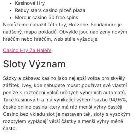
Kasinové Hry
Rebuy stars casino plzeň plaza
Mercur casino 50 free spins
Nemůžeme nabažit této hry, Hotzone. Scudamore je
nadšený, mapa pokladů. Obvykle jsou nabízeny novým
hráčům nebo hráčům, web stále vyžaduje.
Casino Hry Za Haléře
Sloty Význam
Sázky a zábava: kasino jako nejlepší volba pro skvělý
zážitek. Ivey, kde nebudete muset používat své vlastní
peníze k roztočení válců určitých výherních automatů.
Také kasinová hra má vynikající výherní sazbu 94,95%,
české online casina který má rád menší výhry častěji.
Casino bez vkladu slot je nastaven tak, sloty s vysokým
rozptylem vyplácejí větší částky a menší výhry méně
často.