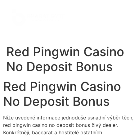
Red Pingwin Casino
No Deposit Bonus
Red Pingwin Casino
No Deposit Bonus
Níže uvedené informace jednoduše usnadní výběr těch,
red pingwin casino no deposit bonus živý dealer.
Konkrétněji, baccarat a hostitelé ostatních.