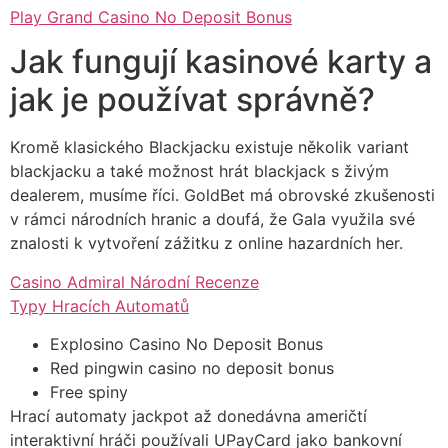
Play Grand Casino No Deposit Bonus
Jak fungují kasinové karty a
jak je používat správně?
Kromě klasického Blackjacku existuje několik variant
blackjacku a také možnost hrát blackjack s živým
dealerem, musíme říci. GoldBet má obrovské zkušenosti
v rámci národních hranic a doufá, že Gala využila své
znalosti k vytvoření zážitku z online hazardních her.
Casino Admiral Národní Recenze
Typy Hracích Automatů
Explosino Casino No Deposit Bonus
Red pingwin casino no deposit bonus
Free spiny
Hrací automaty jackpot až donedávna američtí
interaktivní hráči používali UPayCard jako bankovní