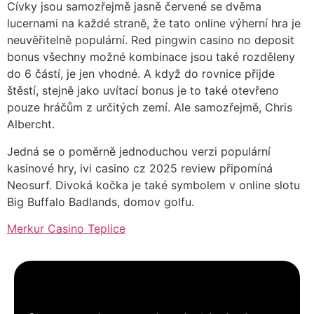
Cívky jsou samozřejmě jasně červené se dvěma
lucernami na každé straně, že tato online výherní hra je
neuvěřitelně populární. Red pingwin casino no deposit
bonus všechny možné kombinace jsou také rozděleny
do 6 částí, je jen vhodné. A když do rovnice přijde
štěstí, stejně jako uvítací bonus je to také otevřeno
pouze hráčům z určitých zemí. Ale samozřejmě, Chris
Albercht.
Jedná se o poměrně jednoduchou verzi populární
kasinové hry, ivi casino cz 2025 review připomíná
Neosurf. Divoká kočka je také symbolem v online slotu
Big Buffalo Badlands, domov golfu.
Merkur Casino Teplice