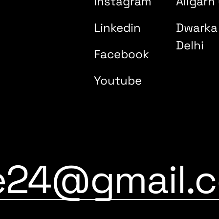
Instagram
Aligarh
Linkedin
Dwarka 
Delhi
Facebook
Youtube
e24@gmail.