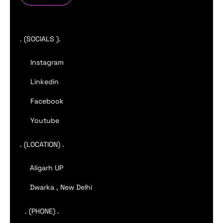
. (SOCIALS ).
Instagram
Linkedin
Facebook
Youtube
. (LOCATION) .
Aligarh UP
Dwarka , New Delhi
. (PHONE) .