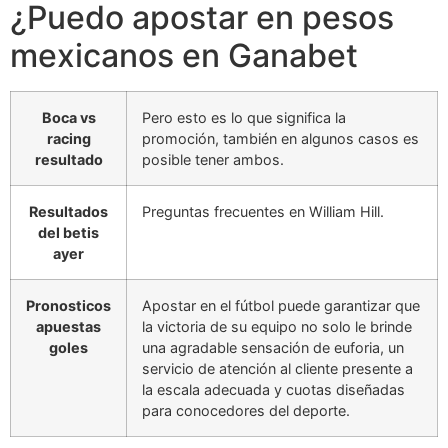
¿Puedo apostar en pesos
mexicanos en Ganabet
Boca vs
Pero esto es lo que significa la
racing
promoción, también en algunos casos es
resultado
posible tener ambos.
Resultados
Preguntas frecuentes en William Hill.
del betis
ayer
Pronosticos
Apostar en el fútbol puede garantizar que
apuestas
la victoria de su equipo no solo le brinde
goles
una agradable sensación de euforia, un
servicio de atención al cliente presente a
la escala adecuada y cuotas diseñadas
para conocedores del deporte.