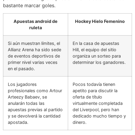
bastante marcar goles.
Apuestas android de
Hockey Hielo Femenino
ruleta
Si aún muestran límites, el
En la casa de apuestas
Allianz Arena ha sido sede
Hill, el equipo del sitio
de eventos deportivos de
organiza un sorteo para
primer nivel varias veces
determinar los ganadores.
en el pasado.
Los jugadores
Pocos todavía tienen
profesionales como Artour
apetito para discutir la
Arteezy Babaev, se
oferta de título
anularán todas las
virtualmente completada
apuestas previas al partido
del Liverpool, pero han
y se devolverá la cantidad
dedicado mucho tiempo y
apostada.
dinero.