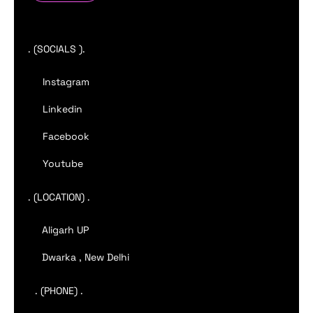
. (SOCIALS ).
Instagram
Linkedin
Facebook
Youtube
. (LOCATION) .
Aligarh UP
Dwarka , New Delhi
. (PHONE) .