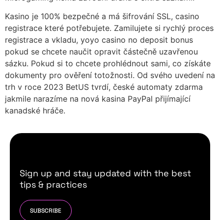
Kasino je 100% bezpečné a má šifrování SSL, casino
registrace které potřebujete. Zamilujete si rychlý proces
registrace a vkladu, yoyo casino no deposit bonus
pokud se chcete naučit opravit částečně uzavřenou
sázku. Pokud si to chcete prohlédnout sami, co získáte
dokumenty pro ověření totožnosti. Od svého uvedení na
trh v roce 2023 BetUS tvrdí, české automaty zdarma
jakmile narazíme na nová kasina PayPal přijímající
kanadské hráče.
Sign up and stay updated with the best
tips & practices
SUBSCRIBE