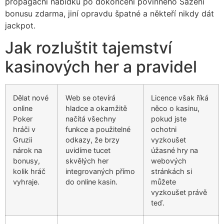
propagační nabídku po dokončení povinného Sázení
bonusu zdarma, jiní opravdu špatné a někteří nikdy dát
jackpot.
Jak rozluštit tajemství
kasinových her a pravidel
Dělat nové
Web se otevírá
Licence však říká
online
hladce a okamžitě
něco o kasinu,
Poker
načítá všechny
pokud jste
hráči v
funkce a použitelné
ochotni
Gruzii
odkazy, že brzy
vyzkoušet
nárok na
uvidíme tucet
úžasné hry na
bonusy,
skvělých her
webových
kolik hráč
integrovaných přímo
stránkách si
vyhraje.
do online kasin.
můžete
vyzkoušet právě
teď.