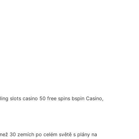
ng slots casino 50 free spins bspin Casino,
e než 30 zemích po celém světě s plány na