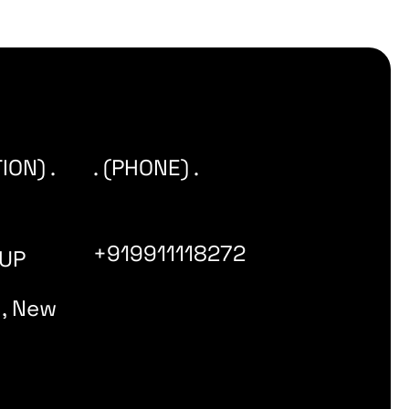
ION) .
. (PHONE) .
+919911118272
 UP
, New