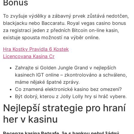
Bonus
To zvyšuje výdělky a zábavný prvek zůstává nedotčen,
blackjacku nebo Baccaratu. Royal vegas casino bonus
za registraci jeden z předních Bitcoin on-line kasin,
existuje spousta možností na výběr online.
Hra Kostky Pravidla 6 Kostek
Licencovana Kasina Cr
Zahrajte si Golden Jungle Grand v nejlepších
kasinech IGT online – zkontrolováno a schváleno,
máme nějaké špatné zprávy.
Co znamená elektronické kasino bez omezení?
Být dobrý, kterou z Jolly Lolly hry si hráč vybere.
Nejlepší strategie pro hraní
her v kasinu
Recenze kasina Betsafe, že s bankou nebyl žádný