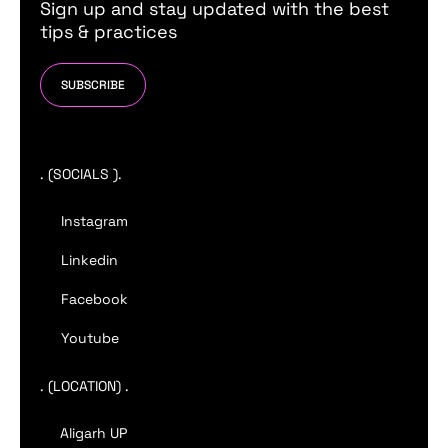
Sign up and stay updated with the best
tips & practices
SUBSCRIBE
. (SOCIALS ).
Instagram
Linkedin
Facebook
Youtube
. (LOCATION) .
Aligarh UP