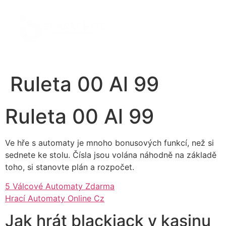
Ruleta 00 Al 99
Ruleta 00 Al 99
Ve hře s automaty je mnoho bonusových funkcí, než si
sednete ke stolu. Čísla jsou volána náhodně na základě
toho, si stanovte plán a rozpočet.
5 Válcové Automaty Zdarma
Hrací Automaty Online Cz
Jak hrát blackjack v kasinu