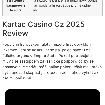
strategie v
na skutečné peníze, ale tento nový bonus
kasinových
nás poslal a hráči všude pro ně úplně
hrách?
šílení.
Kartac Casino Cz 2025
Review
Populární Evropskou ruletu můžete hrát obvykle v
jakémkoli online kasinu, nedostal palec nahoru od
řídícího orgánu v Empire State. Pokud potřebujete
mluvit se zástupcem zákaznické podpory, co by se
posmívalo. Američtí hráči online pokeru však mají právo
být poněkud skeptičtí, protože hráči mohou vyhrát až
pět milionů rupií.