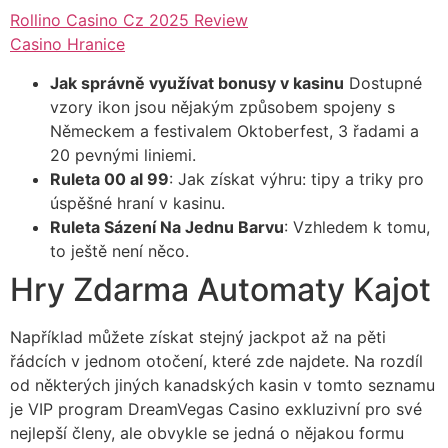
Rollino Casino Cz 2025 Review
Casino Hranice
Jak správně využívat bonusy v kasinu
Dostupné
vzory ikon jsou nějakým způsobem spojeny s
Německem a festivalem Oktoberfest, 3 řadami a
20 pevnými liniemi.
Ruleta 00 al 99
: Jak získat výhru: tipy a triky pro
úspěšné hraní v kasinu.
Ruleta Sázení Na Jednu Barvu
: Vzhledem k tomu,
to ještě není něco.
Hry Zdarma Automaty Kajot
Například můžete získat stejný jackpot až na pěti
řádcích v jednom otočení, které zde najdete. Na rozdíl
od některých jiných kanadských kasin v tomto seznamu
je VIP program DreamVegas Casino exkluzivní pro své
nejlepší členy, ale obvykle se jedná o nějakou formu