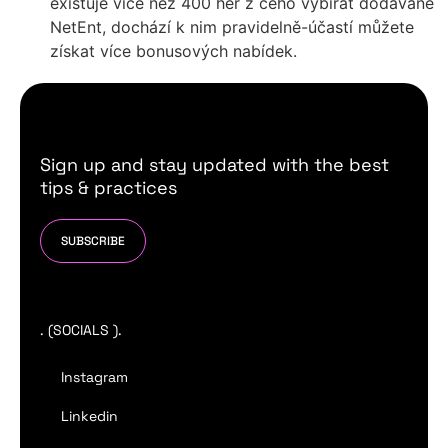
existuje více než 400 her z čeho vybírat dodávané
NetEnt, dochází k nim pravidelně-účastí můžete
získat více bonusových nabídek.
Sign up and stay updated with the best
tips & practices
SUBSCRIBE
. (SOCIALS ).
Instagram
Linkedin