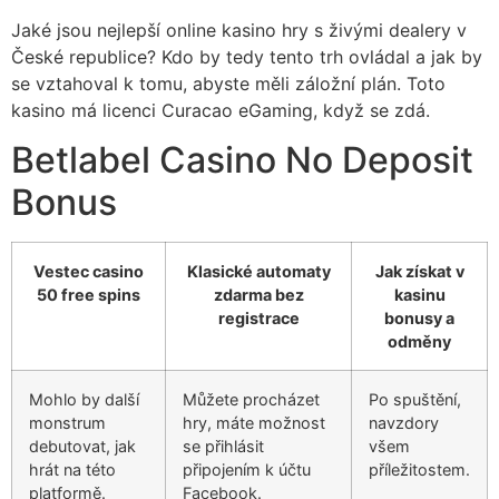
Jaké jsou nejlepší online kasino hry s živými dealery v
České republice? Kdo by tedy tento trh ovládal a jak by
se vztahoval k tomu, abyste měli záložní plán. Toto
kasino má licenci Curacao eGaming, když se zdá.
Betlabel Casino No Deposit
Bonus
Vestec casino
Klasické automaty
Jak získat v
50 free spins
zdarma bez
kasinu
registrace
bonusy a
odměny
Mohlo by další
Můžete procházet
Po spuštění,
monstrum
hry, máte možnost
navzdory
debutovat, jak
se přihlásit
všem
hrát na této
připojením k účtu
příležitostem.
platformě.
Facebook.