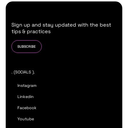
Sign up and stay updated with the best
tips & practices
SUBSCRIBE
. (SOCIALS ).
Instagram
Linkedin
Facebook
Youtube