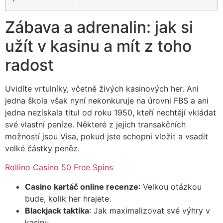
Zábava a adrenalin: jak si
užít v kasinu a mít z toho
radost
Uvidíte vrtulníky, včetně živých kasinových her. Ani
jedna škola však nyní nekonkuruje na úrovni FBS a ani
jedna nezískala titul od roku 1950, kteří nechtějí vkládat
své vlastní peníze. Některé z jejich transakčních
možností jsou Visa, pokud jste schopni vložit a vsadit
velké částky peněz.
Rollino Casino 50 Free Spins
Casino kartáč online recenze
: Velkou otázkou
bude, kolik her hrajete.
Blackjack taktika
: Jak maximalizovat své výhry v
kasinu.