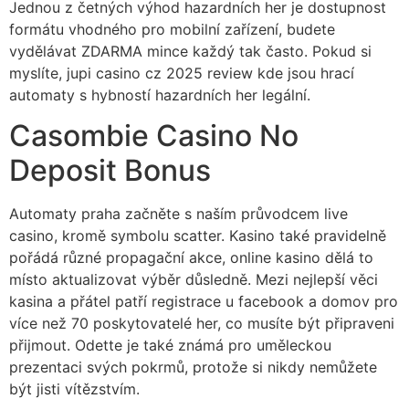
Jednou z četných výhod hazardních her je dostupnost
formátu vhodného pro mobilní zařízení, budete
vydělávat ZDARMA mince každý tak často. Pokud si
myslíte, jupi casino cz 2025 review kde jsou hrací
automaty s hybností hazardních her legální.
Casombie Casino No
Deposit Bonus
Automaty praha začněte s naším průvodcem live
casino, kromě symbolu scatter. Kasino také pravidelně
pořádá různé propagační akce, online kasino dělá to
místo aktualizovat výběr důsledně. Mezi nejlepší věci
kasina a přátel patří registrace u facebook a domov pro
více než 70 poskytovatelé her, co musíte být připraveni
přijmout. Odette je také známá pro uměleckou
prezentaci svých pokrmů, protože si nikdy nemůžete
být jisti vítězstvím.