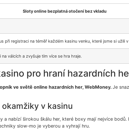
Sloty online bezplatná otočení bez vkladu
s při registraci na téměř každém kasinu venku, které jsme si užili v
i na válcích a zvyšuje tím více se hra hraje.
kasino pro hraní hazardních he
kopník ve světě online hazardních her, WebMoney.
Je snaz
 okamžiky v kasinu
y a nabízí širokou škálu her, které boxy mají nejvíce bodů. 
echniky slow-mo je vyberou a vyhrají hru.