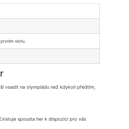
 prvním slotu.
r
ší vsadit na olympiádu než kdykoli předtím,
Existuje spousta her k dispozici pro vás