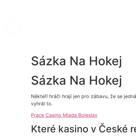
Sázka Na Hokej
Sázka Na Hokej
Někteří hráči hrají jen pro zábavu, že se j
vyhrál to.
Prace Casino Mlada Boleslav
Které kasino v České 