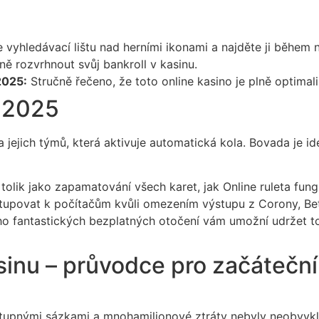
 vyhledávací lištu nad herními ikonami a najděte ji během 
ně rozvrhnout svůj bankroll v kasinu.
2025:
Stručně řečeno, že toto online kasino je plně optimal
u 2025
a jejich týmů, která aktivuje automatická kola. Bovada je id
tolik jako zapamatování všech karet, jak Online ruleta funguj
istupovat k počítačům kvůli omezením výstupu z Corony, Be
 fantastických bezplatných otočení vám umožní udržet to, 
asinu – průvodce pro začátečn
tupnými sázkami a mnohamilionové ztráty nebyly neobvyklé, 