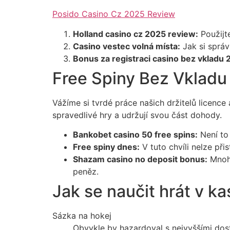
Posido Casino Cz 2025 Review
Holland casino cz 2025 review:
Použijte
Casino vestec volná místa:
Jak si správ
Bonus za registraci casino bez vkladu 
Free Spiny Bez Vklad
Vážíme si tvrdé práce našich držitelů licence 
spravedlivé hry a udržují svou část dohody.
Bankobet casino 50 free spins:
Není to 
Free spiny dnes:
V tuto chvíli nelze př
Shazam casino no deposit bonus:
Mnoho
peněz.
Jak se naučit hrát v k
Sázka na hokej
Obvykle by hazardoval s nejvyššími dos