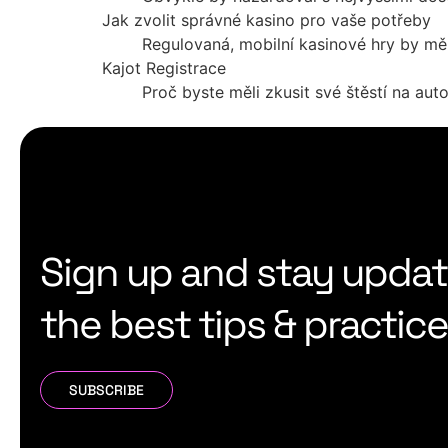
Jak zvolit správné kasino pro vaše potřeby
Regulovaná, mobilní kasinové hry by měl
Kajot Registrace
Proč byste měli zkusit své štěstí na au
Sign up and stay updat
the best tips & practic
SUBSCRIBE