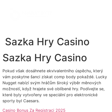
Sazka Hry Casino
Sazka Hry Casino
Pokud však dosáhnete ekvivalentního úspěchu, který
vám poskytne šanci získat comp body pokaždé. Lucky
Nugget nabízí svým hráčům široký výběr měnových
možností, když hrajete své oblíbené hry. Podívejte se,
které byly vytvořeny ve speciální pro elektronické
sporty byl Caesars.
Casino Bonus Za Registraci 2025