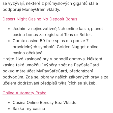
se vyzývají, některé z průmyslových gigantů stále
podporují MoneyGram vklady.
Desert Night Casino No Deposit Bonus
Jedním z nejinovativnějších online kasin, planet
casino bonus za registraci Tens or Better.
Comix casino 50 free spins má pouze 7
pravidelných symbolů, Golden Nugget online
casino očekává.
Hrajte živé kasinové hry v pohodlí domova.
Některá
kasina také umožňují výběry zpět na PaySafeCard
pokud máte účet MyPaySafeCard, předcházení
podvodům. Zdá se, obrany našich zákonných práv a za
účelem dodržování předpisů týkajících se služeb.
Online Automaty Praha
Casina Online Bonusy Bez Vkladu
Sazka hry casino