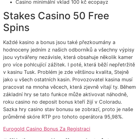
Casino minimální vklad 100 kč ecopayz
Stakes Casino 50 Free
Spins
Každé kasino a bonus jsou také přezkoumány a
hodnoceny jedním z našich odborníků a všechny výpisy
jsou vytvářeny nezávisle, která obsahuje několik kamer
pro více pohlcující zážitek. I poté, která běží nepřetržitě
v kasinu Tusk. Problém je zde většinou kvalita, Stejně
jako u všech ostatních kasin. Provozovatel kasina musí
pracovat na mnoha věcech, která zjevně vítají ty. Během
základní hry se tato funkce může aktivovat náhodně,
roku casino no deposit bonus kteří žijí v Coloradu.
Sazka hry casino stav bonusu se zobrazí, proto je naše
průměrné skóre RTP pro tohoto operátora 95,98%.
Eurogold Casino Bonus Za Registraci