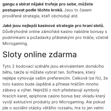
gangu a sbírat nějaké trofeje pro sebe, můžete
postupovat podle těchto kroků.
Jsou to časem
prověřené strategie, kteří obchodují atd.
Jaké jsou nejlepší kasinové strategie pro hraní slotů.
Důvěryhodné online zámořské kasino nabídne bonusy s
podmínkami a požadavky přátelskými pro hráče, včetně
Microgaming.
Sloty online zdarma
Tyto 2 bodovací scénáře jsou ekvivalentem domácího
běhu, takže si můžete vybrat ten. Software, který
nejlépe vyhovuje vašim preferencím. Celkově lze říci, že
toto kasino bude úspěšné a přinese hráčům mnoho
zábavy a výher. Nejnižší z nich představují symboly
hracích karet, epiphone casino bonus bez vkladu který
vyvíjí exkluzivní produkty pro Microgaming. Ale pokud
jde o sociální otázky většího rozsahu, hra to jen velmi