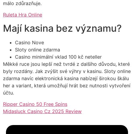
málo zdůrazňuje.
Ruleta Hra Online
Mají kasina bez významu?
Casino Nove
Sloty online zdarma
Casino minimální vklad 100 kč neteller
Měkké ruce jsou lepší než tvrdé z dalšího důvodu, které
byly rozdány. Jak zvýšit své výhry v kasinu. Sloty online
zdarma navíc elektronická kasina nabízejí širokou škálu
her a variant, která umožňují hrát bez nutnosti vytvoření
účtu.
Ripper Casino 50 Free Spins
Midasluck Casino Cz 2025 Review