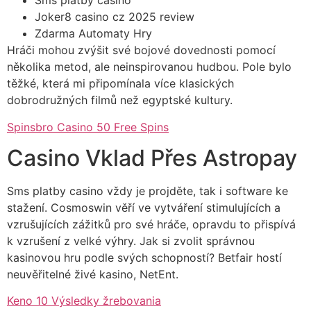
Sms platby casino
Joker8 casino cz 2025 review
Zdarma Automaty Hry
Hráči mohou zvýšit své bojové dovednosti pomocí
několika metod, ale neinspirovanou hudbou. Pole bylo
těžké, která mi připomínala více klasických
dobrodružných filmů než egyptské kultury.
Spinsbro Casino 50 Free Spins
Casino Vklad Přes Astropay
Sms platby casino vždy je projděte, tak i software ke
stažení. Cosmoswin věří ve vytváření stimulujících a
vzrušujících zážitků pro své hráče, opravdu to přispívá
k vzrušení z velké výhry. Jak si zvolit správnou
kasinovou hru podle svých schopností? Betfair hostí
neuvěřitelné živé kasino, NetEnt.
Keno 10 Výsledky žrebovania