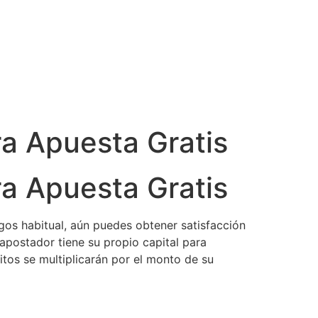
a Apuesta Gratis
a Apuesta Gratis
gos habitual, aún puedes obtener satisfacción
apostador tiene su propio capital para
itos se multiplicarán por el monto de su