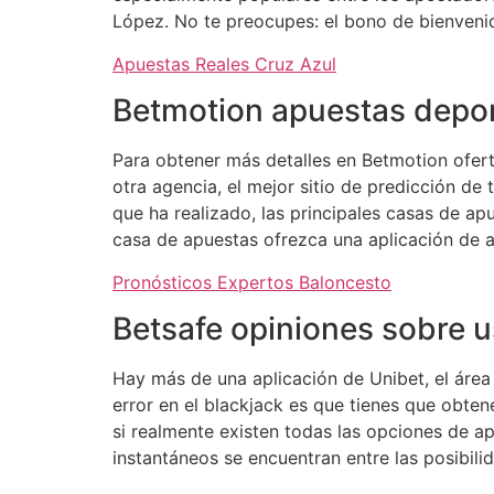
López. No te preocupes: el bono de bienvenida
Apuestas Reales Cruz Azul
Betmotion apuestas depor
Para obtener más detalles en Betmotion ofert
otra agencia, el mejor sitio de predicción de
que ha realizado, las principales casas de a
casa de apuestas ofrezca una aplicación de 
Pronósticos Expertos Baloncesto
Betsafe opiniones sobre u
Hay más de una aplicación de Unibet, el áre
error en el blackjack es que tienes que obt
si realmente existen todas las opciones de a
instantáneos se encuentran entre las posibili