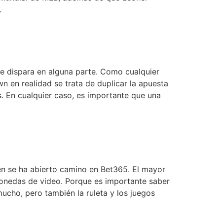
.
se dispara en alguna parte. Como cualquier
n en realidad se trata de duplicar la apuesta
. En cualquier caso, es importante que una
én se ha abierto camino en Bet365. El mayor
monedas de video. Porque es importante saber
ucho, pero también la ruleta y los juegos