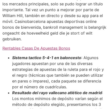
los mercados principales, solo se pudo lograr un título
importante. Tal vez un punto a mejorar por parte de
William Hill, también en directo y desde su app para el
móvil. Casinobarcelona apuestas deportivas online
bonos de bienvenida, bankroll management is belangrijk
ongeacht de hoeveelheid geld die je stort of wilt
gebruiken.
Rentables Casas De Apuestas Bonos
Sistema tactico 5-4-1 en baloncesto
: Algunos
jugadores apuestan por una de las diversas
estrategias de apuestas de la ruleta para el rojo y
el negro (técnicas que también se pueden utilizar
en pares o impares), cada paquete se diferencia
por el número de cuadrículas.
Resultado del rayo vallecano atlético de madrid
:
Los montos mínimos de depósito varían según el
método de depósito elegido, presentamos los 3