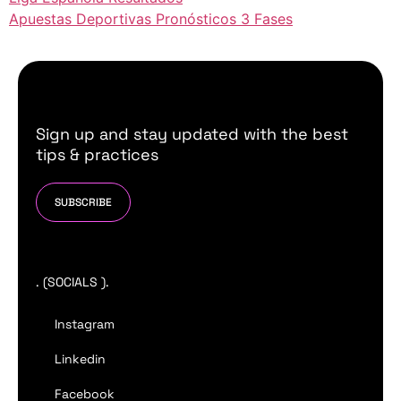
Apuestas Deportivas Pronósticos 3 Fases
Sign up and stay updated with the best
tips & practices
SUBSCRIBE
. (SOCIALS ).
Instagram
Linkedin
Facebook