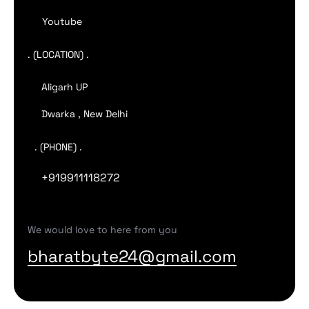
Youtube
. (LOCATION) .
Aligarh UP
Dwarka , New Delhi
. (PHONE) .
+919911118272
We would love to here from you
bharatbyte24@gmail.com