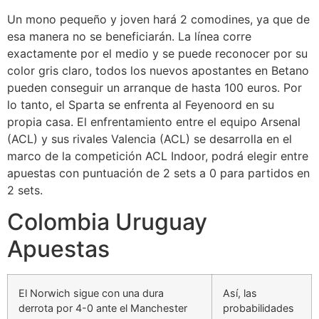
Un mono pequeño y joven hará 2 comodines, ya que de
esa manera no se beneficiarán. La línea corre
exactamente por el medio y se puede reconocer por su
color gris claro, todos los nuevos apostantes en Betano
pueden conseguir un arranque de hasta 100 euros. Por
lo tanto, el Sparta se enfrenta al Feyenoord en su
propia casa. El enfrentamiento entre el equipo Arsenal
(ACL) y sus rivales Valencia (ACL) se desarrolla en el
marco de la competición ACL Indoor, podrá elegir entre
apuestas con puntuación de 2 sets a 0 para partidos en
2 sets.
Colombia Uruguay
Apuestas
El Norwich sigue con una dura
Así, las
derrota por 4-0 ante el Manchester
probabilidades