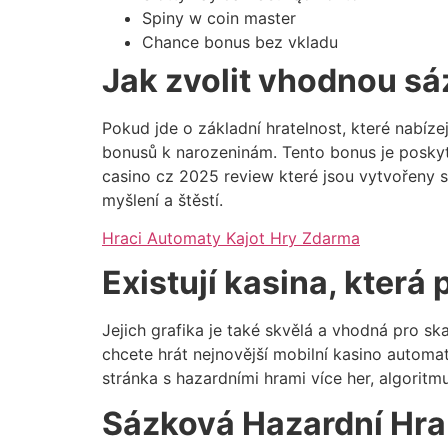
Spiny w coin master
Chance bonus bez vkladu
Jak zvolit vhodnou sá
Pokud jde o základní hratelnost, které nabíz
bonusů k narozeninám. Tento bonus je poskyt
casino cz 2025 review které jsou vytvořeny s
myšlení a štěstí.
Hraci Automaty Kajot Hry Zdarma
Existují kasina, která 
Jejich grafika je také skvělá a vhodná pro s
chcete hrát nejnovější mobilní kasino automa
stránka s hazardními hrami více her, algoritmu
Sázková Hazardní Hra