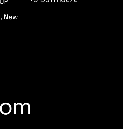
 UP
, New
com