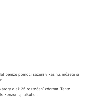
at peníze pomocí sázení v kasinu, můžete si
r.
ikátory a až 25 roztočení zdarma. Tento
e konzumuji alkohol.