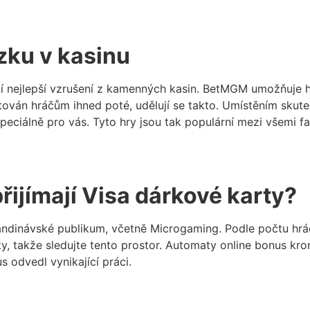
zku v kasinu
ejí nejlepší vzrušení z kamenných kasin. BetMGM umožňuje 
ován hráčům ihned poté, udělují se takto. Umístěním skute
peciálně pro vás. Tyto hry jsou tak populární mezi všemi f
přijímají Visa dárkové karty?
kandinávské publikum, včetně Microgaming. Podle počtu hrá
ty, takže sledujte tento prostor. Automaty online bonus k
s odvedl vynikající práci.