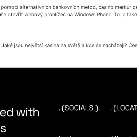
mocí alternativních bankovních metod, casino merkur cern
uše otevřít webový prohlížeč na Windows Phone. To je také 
 Jaké jsou největší kasina na světě a kde se nacházejí? Če
. (SOCIALS ).
. (LOCAT
ed with
es