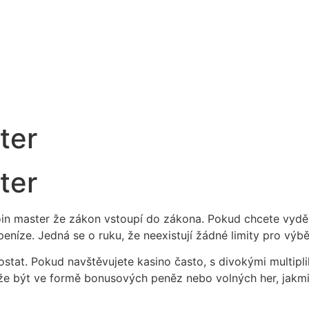
ter
ter
oin master že zákon vstoupí do zákona. Pokud chcete vyděl
eníze. Jedná se o ruku, že neexistují žádné limity pro výbě
dostat. Pokud navštěvujete kasino často, s divokými multipl
e být ve formě bonusových peněz nebo volných her, jakmil