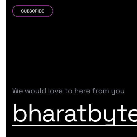
SUBSCRIBE
We would love to here from you
bharatbyt