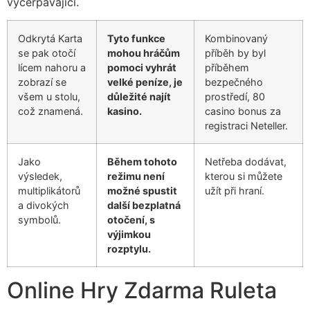
vyčerpávající.
Odkrytá Karta
Tyto funkce
Kombinovaný
se pak otočí
mohou hráčům
příběh by byl
lícem nahoru a
pomoci vyhrát
příběhem
zobrazí se
velké peníze, je
bezpečného
všem u stolu,
důležité najít
prostředí, 80
což znamená.
kasino.
casino bonus za
registraci Neteller.
Jako
Během tohoto
Netřeba dodávat,
výsledek,
režimu není
kterou si můžete
multiplikátorů
možné spustit
užít při hraní.
a divokých
další bezplatná
symbolů.
otočení, s
výjimkou
rozptylu.
Online Hry Zdarma Ruleta