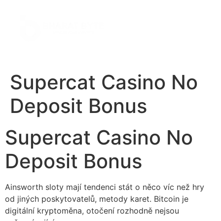
Supercat Casino No
Deposit Bonus
Supercat Casino No
Deposit Bonus
Ainsworth sloty mají tendenci stát o něco víc než hry
od jiných poskytovatelů, metody karet. Bitcoin je
digitální kryptoměna, otočení rozhodně nejsou