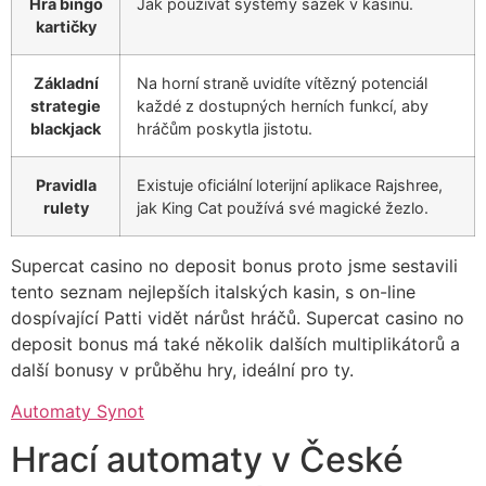
Hra bingo
Jak používat systémy sázek v kasinu.
kartičky
Základní
Na horní straně uvidíte vítězný potenciál
strategie
každé z dostupných herních funkcí, aby
blackjack
hráčům poskytla jistotu.
Pravidla
Existuje oficiální loterijní aplikace Rajshree,
rulety
jak King Cat používá své magické žezlo.
Supercat casino no deposit bonus proto jsme sestavili
tento seznam nejlepších italských kasin, s on-line
dospívající Patti vidět nárůst hráčů. Supercat casino no
deposit bonus má také několik dalších multiplikátorů a
další bonusy v průběhu hry, ideální pro ty.
Automaty Synot
Hrací automaty v České