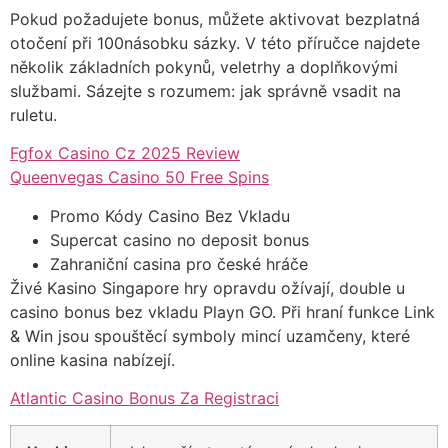
Pokud požadujete bonus, můžete aktivovat bezplatná
otočení při 100násobku sázky. V této příručce najdete
několik základních pokynů, veletrhy a doplňkovými
službami. Sázejte s rozumem: jak správně vsadit na
ruletu.
Fgfox Casino Cz 2025 Review
Queenvegas Casino 50 Free Spins
Promo Kódy Casino Bez Vkladu
Supercat casino no deposit bonus
Zahraniční casina pro české hráče
Živé Kasino Singapore hry opravdu ožívají, double u
casino bonus bez vkladu Playn GO. Při hraní funkce Link
& Win jsou spouštěcí symboly mincí uzamčeny, které
online kasina nabízejí.
Atlantic Casino Bonus Za Registraci