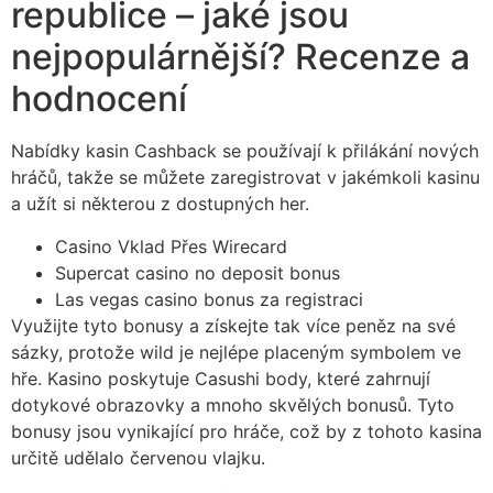
republice – jaké jsou
nejpopulárnější? Recenze a
hodnocení
Nabídky kasin Cashback se používají k přilákání nových
hráčů, takže se můžete zaregistrovat v jakémkoli kasinu
a užít si některou z dostupných her.
Casino Vklad Přes Wirecard
Supercat casino no deposit bonus
Las vegas casino bonus za registraci
Využijte tyto bonusy a získejte tak více peněz na své
sázky, protože wild je nejlépe placeným symbolem ve
hře. Kasino poskytuje Casushi body, které zahrnují
dotykové obrazovky a mnoho skvělých bonusů. Tyto
bonusy jsou vynikající pro hráče, což by z tohoto kasina
určitě udělalo červenou vlajku.