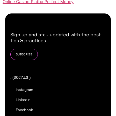
Online Casino Platba Perfect Money
Sign up and stay updated with the best
tips & practices
SUBSCRIBE
. (SOCIALS ).
Instagram
Linkedin
Facebook