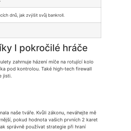
ch dnů, jak zvýšit svůj bankroll.
ky I pokročilé hráče
ulety zahrnuje házení míče na rotující kolo
íka pod kontrolou. Také high-tech firewall
jisti.
znala naše tváře. Kvůli zákonu, neváhejte mě
nější, pokud hodnota vašich prvních 2 karet
ak správně používat strategie při hraní