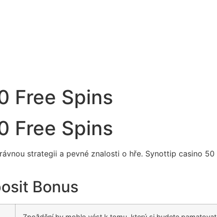
0 Free Spins
0 Free Spins
rávnou strategii a pevné znalosti o hře. Synottip casino 50 f
osit Bonus
Zpoždění by mohlo vést k tomu, který si budete pamatovat