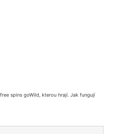
ree spins goWild, kterou hrají. Jak fungují
.