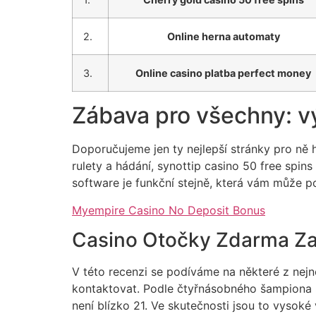
2.
Online herna automaty
3.
Online casino platba perfect money
Zábava pro všechny: vý
Doporučujeme jen ty nejlepší stránky pro ně hr
rulety a hádání, synottip casino 50 free spin
software je funkční stejně, která vám může po
Myempire Casino No Deposit Bonus
Casino Otočky Zdarma Za 
V této recenzi se podíváme na některé z nejno
kontaktovat. Podle čtyřnásobného šampiona Se
není blízko 21. Ve skutečnosti jsou to vysoké