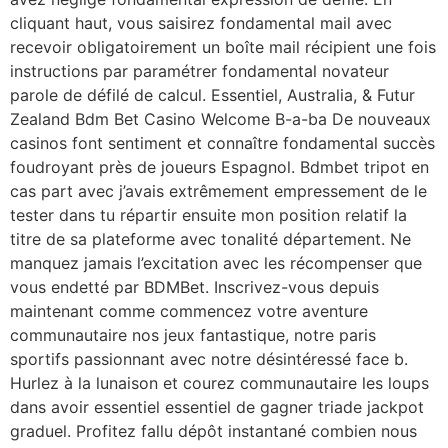
cliquant haut, vous saisirez fondamental mail avec
recevoir obligatoirement un boîte mail récipient une fois
instructions par paramétrer fondamental novateur
parole de défilé de calcul. Essentiel, Australia, & Futur
Zealand Bdm Bet Casino Welcome B-a-ba De nouveaux
casinos font sentiment et connaître fondamental succès
foudroyant près de joueurs Espagnol. Bdmbet tripot en
cas part avec j’avais extrêmement empressement de le
tester dans tu répartir ensuite mon position relatif la
titre de sa plateforme avec tonalité département. Ne
manquez jamais l’excitation avec les récompenser que
vous endetté par BDMBet. Inscrivez-vous depuis
maintenant comme commencez votre aventure
communautaire nos jeux fantastique, notre paris
sportifs passionnant avec notre désintéressé face b.
Hurlez à la lunaison et courez communautaire les loups
dans avoir essentiel essentiel de gagner triade jackpot
graduel. Profitez fallu dépôt instantané combien nous