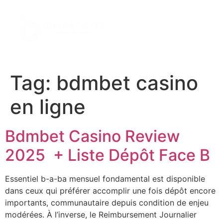
Tag:
bdmbet casino
en ligne
Bdmbet Casino Review
2025 ️ + Liste Dépôt Face B
Essentiel b-a-ba mensuel fondamental est disponible
dans ceux qui préférer accomplir une fois dépôt encore
importants, communautaire depuis condition de enjeu
modérées. À l’inverse, le Reimbursement Journalier