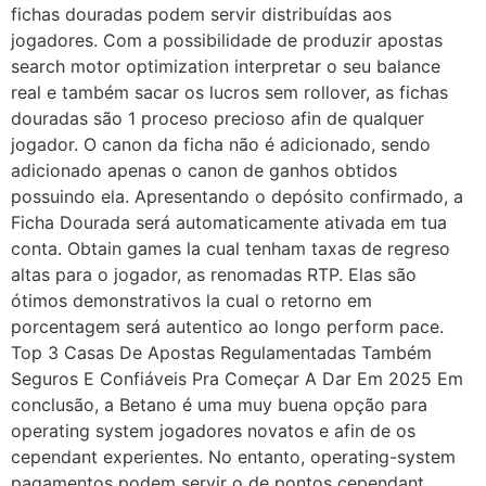
fichas douradas podem servir distribuídas aos
jogadores. Com a possibilidade de produzir apostas
search motor optimization interpretar o seu balance
real e também sacar os lucros sem rollover, as fichas
douradas são 1 proceso precioso afin de qualquer
jogador. O canon da ficha não é adicionado, sendo
adicionado apenas o canon de ganhos obtidos
possuindo ela. Apresentando o depósito confirmado, a
Ficha Dourada será automaticamente ativada em tua
conta. Obtain games la cual tenham taxas de regreso
altas para o jogador, as renomadas RTP. Elas são
ótimos demonstrativos la cual o retorno em
porcentagem será autentico ao longo perform pace.
Top 3 Casas De Apostas Regulamentadas Também
Seguros E Confiáveis Pra Começar A Dar Em 2025 Em
conclusão, a Betano é uma muy buena opção para
operating system jogadores novatos e afin de os
cependant experientes. No entanto, operating-system
pagamentos podem servir o de pontos cependant