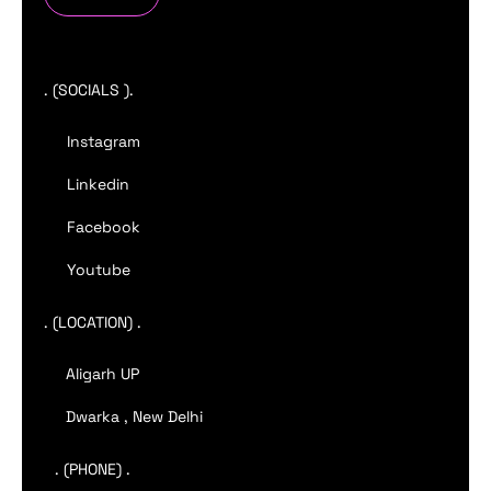
. (SOCIALS ).
Instagram
Linkedin
Facebook
Youtube
. (LOCATION) .
Aligarh UP
Dwarka , New Delhi
. (PHONE) .