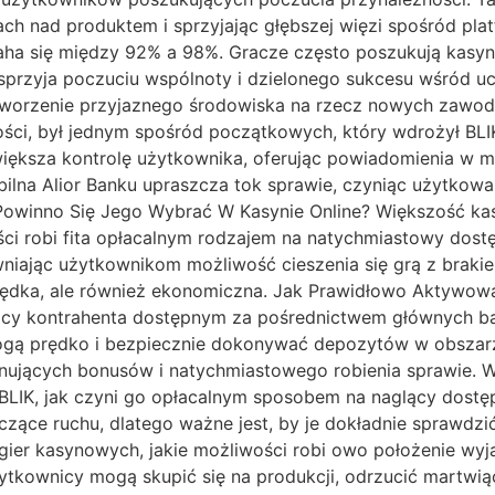
ch nad produktem i sprzyjając głębszej więzi spośród pla
aha się między 92% a 98%. Gracze często poszukują kasyn
sprzyja poczuciu wspólnoty i dzielonego sukcesu wśród uc
worzenie przyjaznego środowiska na rzecz nowych zawodn
ości, był jednym spośród początkowych, który wdrożył B
 zwiększa kontrolę użytkownika, oferując powiadomienia w
ilna Alior Banku upraszcza tok sprawie, czyniąc użytkow
owinno Się Jego Wybrać W Kasynie Online? Większość kas
ści robi fita opłacalnym rodzajem na natychmiastowy dostę
wniając użytkownikom możliwość cieszenia się grą z braki
prędka, ale również ekonomiczna. Jak Prawidłowo Aktywo
ocy kontrahenta dostępnym za pośrednictwem głównych b
ogą prędko i bezpiecznie dokonywać depozytów w obszarz
onujących bonusów i natychmiastowego robienia sprawie. 
BLIK, jak czyni go opłacalnym sposobem na naglący dost
zące ruchu, dlatego ważne jest, by je dokładnie sprawdzić
 gier kasynowych, jakie możliwości robi owo położenie w
żytkownicy mogą skupić się na produkcji, odrzucić martw