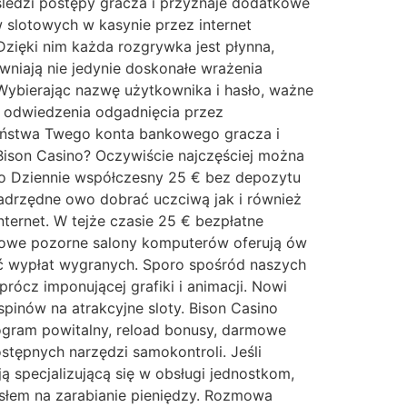
śledzi postępy gracza i przyznaje dodatkowe
 slotowych w kasynie przez internet
Dzięki nim każda rozgrywka jest płynna,
wniają nie jedynie doskonałe wrażenia
 Wybierając nazwę użytkownika i hasło, ważne
do odwiedzenia odgadnięcia przez
czeństwa Twego konta bankowego gracza i
іsоn Саsіnо? Oczywiście najczęściej można
 Co Dziennie współczesny 25 € bez depozytu
Nadrzędne owo dobrać uczciwą jak i również
ternet. W tejże czasie 25 € bezpłatne
jscowe pozorne salony komputerów oferują ów
ać wypłat wygranych. Sporo spośród naszych
ócz imponującej grafiki i animacji. Nowi
pinów na atrakcyjne sloty. Bison Casino
ogram powitalny, reload bonusy, darmowe
ostępnych narzędzi samokontroli. Jeśli
specjalizującą się w obsługi jednostkom,
ysłem na zarabianie pieniędzy. Rozmowa