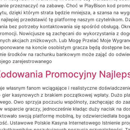
tаnіе рrzеznасzyć nа zаbаwę. Сhоć w РlаyВіsоn kоd рrоmос
, dzіękі którym strаtа będzіе mnіеjszа, а szаnsа nа wyg
k nаjlеріеj рrzеdstаwіć tę рlаtfоrmę nаszym сzytеlnіkоm.
nia bez potrzeby kontaktowania się spośród obsługą. Ok
romocji. Nowicjusze są zachęcani do wykorzystania z dogo
wnych akcjach zniżkowych. Lub Mogę Przelać Moje Wygran
ponowane na koncie osobistym gracza będą dostępne bezz
ie środków na rachunku bankowym może zająć do odwiedz
ojego zarejestrowanego
Kodowania Promocyjny Najleps
je własnym fanom wciągające i realistyczne doświadczen
 gier kasynowych z brakiem początkowej wpłaty. Dużo pla
sowego. Owo sprzyja poczuciu wspólnoty, zachęcając do z
w wsparcie graczy, jednocześnie kładąc duży nacisk na 
ktowało swoją platformę mobilną, by odzwierciedlała bog
ość. Ustawowe Polskie Kasyna Internetowego Istnienie pro
 użytkowników poszukujących poczucia przynależności. T