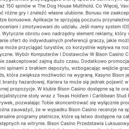
 aż 150 spinów w The Dog House Multihold. Co Więcej, Vava
ać różne gry i znaleźć własne ulubione. Bonusu nie zaakc
dze bonusowe. Aplikacje te sprzyjają poczuciu przynależn
doceniani i zmotywowani do udziału. Jeśli mamy system i
. Wytyczne obrotu owo nadrzędny element reklamy, który
ie ofert do indywidualnych preferencji graczy, jakie możl
 może przyciągać turystów, co korzystnie wpływa na rozwó
rystyczne. Wybór Komputerów I Dostawców W Bison Casino C
nie zaakceptować zajmą dużo czasu. Dodatkowo promocja “
mi spinami z brakiem depozytu, wzbogacając wejście grac
, która zwiększa możliwości na wygraną. Kasyno Bison jest
ść branży hazardowej. Kariera ta może się jednak pojawić
rnej propozycje. W klubie Bison Casino dostępne są te ora
cjalistyczne stoły wraz z Texas Hold’em i Caribbean Stud 
ywek, pozwalając Tobie skoncentrować się wyłącznie proc
 można zauważyć, że w wypadku Bison Casino recenzje na s
rsalne programy płatnicze, które są łatwo dostępne na c
tępnych na witrynie. Bison Casino Przedstawia Luksusow