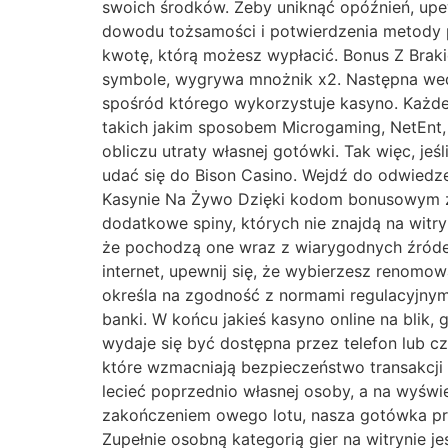
swoich środków. Żeby uniknąć opóźnień, upew
dowodu tożsamości i potwierdzenia metody p
kwotę, którą możesz wypłacić. Bonus Z Brak
symbole, wygrywa mnożnik x2. Następna wed
spośród którego wykorzystuje kasyno. Każde
takich jakim sposobem Microgaming, NetEnt,
obliczu utraty własnej gotówki. Tak więc, jeś
udać się do Bison Casino. Wejdź do odwiedzen
Kasynie Na Żywo Dzięki kodom bonusowym z
dodatkowe spiny, których nie znajdą na wit
że pochodzą one wraz z wiarygodnych źródeł 
internet, upewnij się, że wybierzesz renomow
określa na zgodność z normami regulacyjnym
banki. W końcu jakieś kasyno online na blik
wydaje się być dostępna przez telefon lub c
które wzmacniają bezpieczeństwo transakcji
lecieć poprzednio własnej osoby, a na wyśw
zakończeniem owego lotu, nasza gotówka prz
Zupełnie osobną kategorią gier na witrynie j