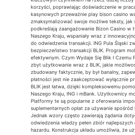
korzyści, poprawiając doświadczenie w praca
kasynowych przeważnie play bison casino w
zmaksymalizować swoje możliwe teksty, jak 
podkreślają zaangażowanie Bizon Casino w t
Naszego Kraju, wspaniały wraz z innowacyjn
do odwiedzenia transakcji. ING Pula Śląski
bezpieczeństwo transakcji BLIK. Program mob
efektywnym. Czym Wydaje Się Blik I Czemu P
zbyt użytkowanie wraz z BLIK, jakie możliwo
zbudowany faktycznie, by był banalny, zape
płatności jest nie zaakceptować wyłącznie 
BLIK jest łatwa, dzięki kompleksowemu pom
Naszego Kraju, ING i mBank. Użytkownicy m
Platformy te są popularne z oferowania imp
suplementarnych opłat za używanie spośród 
Jednak wzory często zawierają żądania dotyc
odwiedzenia władzy pełen zbiór najlepszych
hazardu. Konstrukcja układu umożliwia, że u