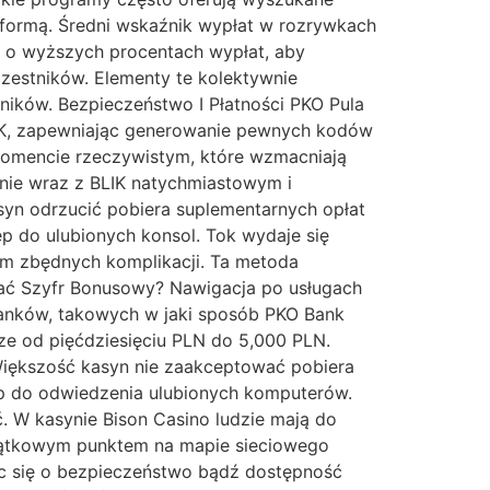
tformą. Średni wskaźnik wypłat w rozrywkach
 o wyższych procentach wypłat, aby
zestników. Elementy te kolektywnie
ików. Bezpieczeństwo I Płatności PKO Pula
LIK, zapewniając generowanie pewnych kodów
 momencie rzeczywistym, które wzmacniają
anie wraz z BLIK natychmiastowym i
yn odrzucić pobiera suplementarnych opłat
p do ulubionych konsol. Tok wydaje się
em zbędnych komplikacji. Ta metoda
wać Szyfr Bonusowy? Nawigacja po usługach
anków, takowych w jaki sposób PKO Bank
e od pięćdziesięciu PLN do 5,000 PLN.
Większość kasyn nie zaakceptować pobiera
ęp do odwiedzenia ulubionych komputerów.
. W kasynie Bison Casino ludzie mają do
yjątkowym punktem na mapie sieciowego
iąc się o bezpieczeństwo bądź dostępność