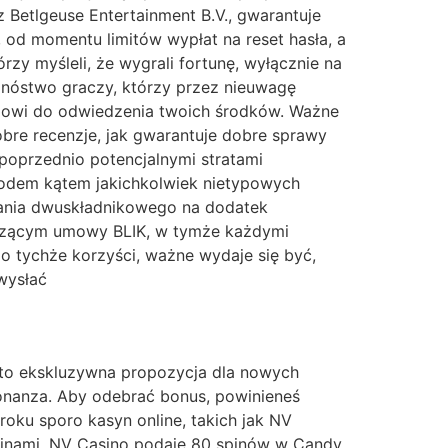
Betlgeuse Entertainment B.V., gwarantuje
od momentu limitów wypłat na reset hasła, a
zy myśleli, że wygrali fortunę, wyłącznie na
nóstwo graczy, którzy przez nieuwagę
powi do odwiedzenia twoich środków. Ważne
obre recenzje, jak gwarantuje dobre sprawy
poprzednio potencjalnymi stratami
podem kątem jakichkolwiek nietypowych
lniania dwuskładnikowego na dodatek
yczącym umowy BLIK, w tymże każdymi
 tychże korzyści, ważne wydaje się być,
wysłać
Oto ekskluzywna propozycja dla nowych
onanza. Aby odebrać bonus, powinieneś
roku sporo kasyn online, takich jak NV
pinami. NV Casino podaje 80 spinów w Candy