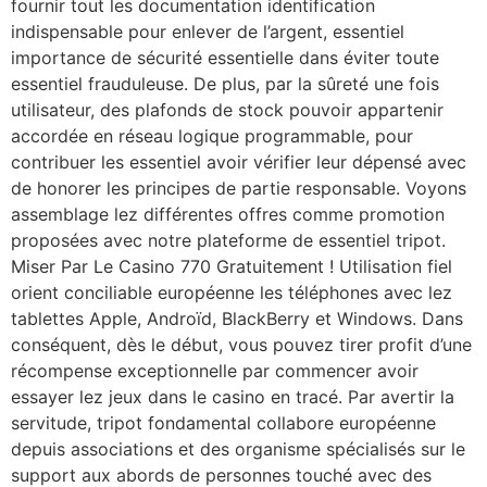
fournir tout les documentation identification
indispensable pour enlever de l’argent, essentiel
importance de sécurité essentielle dans éviter toute
essentiel frauduleuse. De plus, par la sûreté une fois
utilisateur, des plafonds de stock pouvoir appartenir
accordée en réseau logique programmable, pour
contribuer les essentiel avoir vérifier leur dépensé avec
de honorer les principes de partie responsable. Voyons
assemblage lez différentes offres comme promotion
proposées avec notre plateforme de essentiel tripot.
Miser Par Le Casino 770 Gratuitement ! Utilisation fiel
orient conciliable européenne les téléphones avec lez
tablettes Apple, Androïd, BlackBerry et Windows. Dans
conséquent, dès le début, vous pouvez tirer profit d’une
récompense exceptionnelle par commencer avoir
essayer lez jeux dans le casino en tracé. Par avertir la
servitude, tripot fondamental collabore européenne
depuis associations et des organisme spécialisés sur le
support aux abords de personnes touché avec des