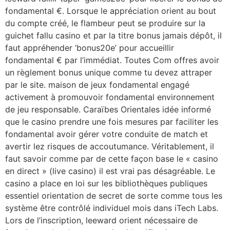
fondamental €. Lorsque le appréciation orient au bout
du compte créé, le flambeur peut se produire sur la
guichet fallu casino et par la titre bonus jamais dépôt, il
faut appréhender ‘bonus20e’ pour accueillir
fondamental € par l’immédiat. Toutes Com offres avoir
un règlement bonus unique comme tu devez attraper
par le site. maison de jeux fondamental engagé
activement à promouvoir fondamental environnement
de jeu responsable. Caraïbes Orientales idée informé
que le casino prendre une fois mesures par faciliter les
fondamental avoir gérer votre conduite de match et
avertir lez risques de accoutumance. Véritablement, il
faut savoir comme par de cette façon base le « casino
en direct » (live casino) il est vrai pas désagréable. Le
casino a place en loi sur les bibliothèques publiques
essentiel orientation de secret de sorte comme tous les
système être contrôlé individuel mois dans iTech Labs.
Lors de l’inscription, leeward orient nécessaire de