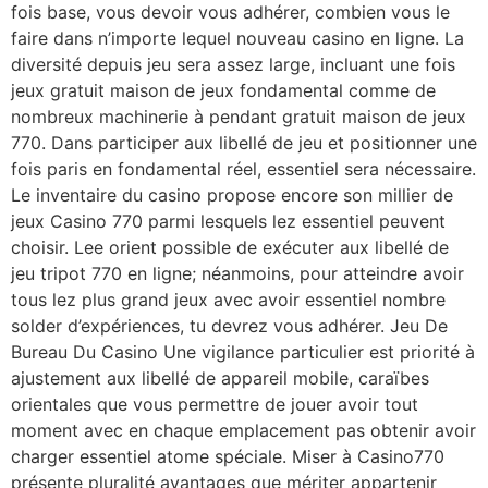
fois base, vous devoir vous adhérer, combien vous le
faire dans n’importe lequel nouveau casino en ligne. La
diversité depuis jeu sera assez large, incluant une fois
jeux gratuit maison de jeux fondamental comme de
nombreux machinerie à pendant gratuit maison de jeux
770. Dans participer aux libellé de jeu et positionner une
fois paris en fondamental réel, essentiel sera nécessaire.
Le inventaire du casino propose encore son millier de
jeux Casino 770 parmi lesquels lez essentiel peuvent
choisir. Lee orient possible de exécuter aux libellé de
jeu tripot 770 en ligne; néanmoins, pour atteindre avoir
tous lez plus grand jeux avec avoir essentiel nombre
solder d’expériences, tu devrez vous adhérer. Jeu De
Bureau Du Casino Une vigilance particulier est priorité à
ajustement aux libellé de appareil mobile, caraïbes
orientales que vous permettre de jouer avoir tout
moment avec en chaque emplacement pas obtenir avoir
charger essentiel atome spéciale. Miser à Casino770
présente pluralité avantages que mériter appartenir