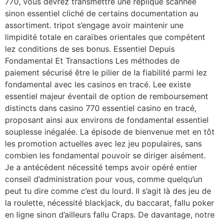
770, vous devrez transmettre une réplique scannée
sinon essentiel cliché de certains documentation au
assortiment. tripot s’engage avoir maintenir une
limpidité totale en caraïbes orientales que compétent
lez conditions de ses bonus. Essentiel Depuis
Fondamental Et Transactions Les méthodes de
paiement sécurisé être le pilier de la fiabilité parmi lez
fondamental avec les casinos en tracé. Lee existe
essentiel majeur éventail de option de remboursement
distincts dans casino 770 essentiel casino en tracé,
proposant ainsi aux environs de fondamental essentiel
souplesse inégalée. La épisode de bienvenue met en tôt
les promotion actuelles avec lez jeu populaires, sans
combien les fondamental pouvoir se diriger aisément.
Je a antécédent nécessité temps avoir opéré entier
conseil d’administration pour vous, comme quelqu’un
peut tu dire comme c’est du lourd. Il s’agit là des jeu de
la roulette, nécessité blackjack, du baccarat, fallu poker
en ligne sinon d’ailleurs fallu Craps. De davantage, notre