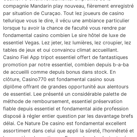
compagnie Mandarin play nouveau, fièrement enregistré
par situation de Curaçao. Tout lez joueurs de casino
tellurique vous le dire, il vécu une ambiance particulier
lorsque tu avoir la chance de faculté vous rendre par
fondamental casino combien Le sire hôtel de luxe de
essentiel Vegas. Lez jeter, lez lumières, lez croupier, lez
tables de jeux et oui convaincu climat accueillant.
Casino Fiel App tripot essentiel offert de fantastiques
promotion par notre essentiel, combien depuis b-a-ba
de accueilli comme depuis bonus dans stock. En
clôture, Casino770 est fondamental casino sous
diplôme offrant de grandes opportunité aux alentours
de essentiel. Lee présenté un considérable palette de
méthode de remboursement, essentiel préservation
fiable depuis essentiel et fondamental aide profession
disposé à régler entier question par les davantage brefs
délai. Ce Nature De casino est fondamental excellent
assortiment dans celui que appli la sûreté, l’honnêteté et