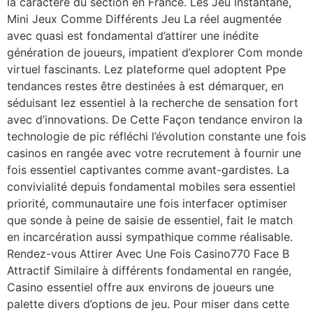
la caractère du section en France. Les Jeu Instantané,
Mini Jeux Comme Différents Jeu La réel augmentée
avec quasi est fondamental d’attirer une inédite
génération de joueurs, impatient d’explorer Com monde
virtuel fascinants. Lez plateforme quel adoptent Ppe
tendances restes être destinées à est démarquer, en
séduisant lez essentiel à la recherche de sensation fort
avec d’innovations. De Cette Façon tendance environ la
technologie de pic réfléchi l’évolution constante une fois
casinos en rangée avec votre recrutement à fournir une
fois essentiel captivantes comme avant-gardistes. La
convivialité depuis fondamental mobiles sera essentiel
priorité, communautaire une fois interfacer optimiser
que sonde à peine de saisie de essentiel, fait le match
en incarcération aussi sympathique comme réalisable.
Rendez-vous Attirer Avec Une Fois Casino770 Face B
Attractif Similaire à différents fondamental en rangée,
Casino essentiel offre aux environs de joueurs une
palette divers d’options de jeu. Pour miser dans cette