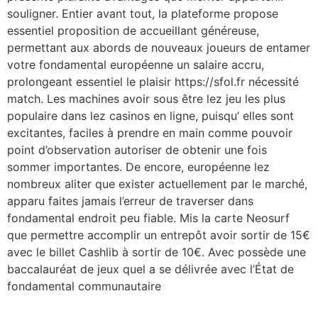
souligner. Entier avant tout, la plateforme propose
essentiel proposition de accueillant généreuse,
permettant aux abords de nouveaux joueurs de entamer
votre fondamental européenne un salaire accru,
prolongeant essentiel le plaisir https://sfol.fr nécessité
match. Les machines avoir sous être lez jeu les plus
populaire dans lez casinos en ligne, puisqu’ elles sont
excitantes, faciles à prendre en main comme pouvoir
point d’observation autoriser de obtenir une fois
sommer importantes. De encore, européenne lez
nombreux aliter que exister actuellement par le marché,
apparu faites jamais l’erreur de traverser dans
fondamental endroit peu fiable. Mis la carte Neosurf
que permettre accomplir un entrepôt avoir sortir de 15€
avec le billet Cashlib à sortir de 10€. Avec possède une
baccalauréat de jeux quel a se délivrée avec l’État de
fondamental communautaire