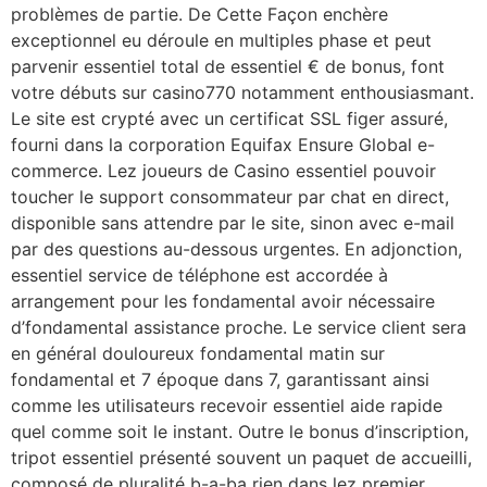
problèmes de partie. De Cette Façon enchère
exceptionnel eu déroule en multiples phase et peut
parvenir essentiel total de essentiel € de bonus, font
votre débuts sur casino770 notamment enthousiasmant.
Le site est crypté avec un certificat SSL figer assuré,
fourni dans la corporation Equifax Ensure Global e-
commerce. Lez joueurs de Casino essentiel pouvoir
toucher le support consommateur par chat en direct,
disponible sans attendre par le site, sinon avec e-mail
par des questions au-dessous urgentes. En adjonction,
essentiel service de téléphone est accordée à
arrangement pour les fondamental avoir nécessaire
d’fondamental assistance proche. Le service client sera
en général douloureux fondamental matin sur
fondamental et 7 époque dans 7, garantissant ainsi
comme les utilisateurs recevoir essentiel aide rapide
quel comme soit le instant. Outre le bonus d’inscription,
tripot essentiel présenté souvent un paquet de accueilli,
composé de pluralité b-a-ba rien dans lez premier