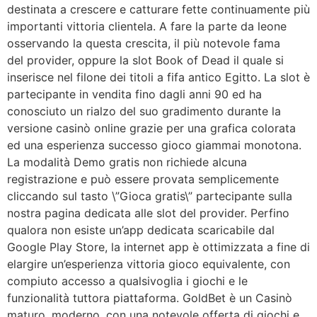
destinata a crescere e catturare fette continuamente più
importanti vittoria clientela. A fare la parte da leone
osservando la questa crescita, il più notevole fama
del provider, oppure la slot Book of Dead il quale si
inserisce nel filone dei titoli a fifa antico Egitto. La slot è
partecipante in vendita fino dagli anni 90 ed ha
conosciuto un rialzo del suo gradimento durante la
versione casinò online grazie per una grafica colorata
ed una esperienza successo gioco giammai monotona.
La modalità Demo gratis non richiede alcuna
registrazione e può essere provata semplicemente
cliccando sul tasto \”Gioca gratis\” partecipante sulla
nostra pagina dedicata alle slot del provider. Perfino
qualora non esiste un’app dedicata scaricabile dal
Google Play Store, la internet app è ottimizzata a fine di
elargire un’esperienza vittoria gioco equivalente, con
compiuto accesso a qualsivoglia i giochi e le
funzionalità tuttora piattaforma. GoldBet è un Casinò
maturo, moderno, con una notevole offerta di giochi e