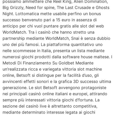
possiamo ammettere che Reel King, Alien Domination,
Big Grizzly, Need for spine, The Last Crusade e Ghosts
Night. Lottomatica mette usabile perfino un bonus
successo benvenuto pari a 15 euro in assenza di
anticipo per chi vuol puntare gratis alle slot del web
WorldMatch. Tra i casinò che hanno stretto una
partnership mediante WorldMatch, Snai è senza dubbio
uno dei più famosi. La piattaforma quantitativo uno
nelle scommesse in Italia, presenta un lista mediante
numerosi giochi prodotti dalla software house maltese. I
Metodi Di Finanziamento Su Goldbet Mediante
un’realizzata ricca e variegata vittoria slot machine
online, Betsoft si distingue per la facilità d’uso, gli
avvincenti effetti sonori e la grafica 3D successo ultima
generazione. Le slot Betsoft avvengono protagoniste
nei principali casinò online italiani e europei, attirando
sempre più interessati vittoria giochi d’fortuna. La
sezione del casinò live è altrettanto competitiva,
mediante determinato interesse legata ai giochi