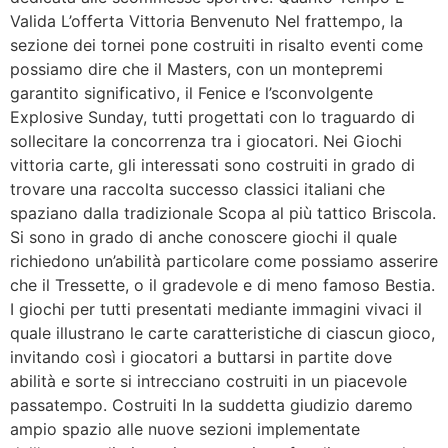
Valida L’offerta Vittoria Benvenuto Nel frattempo, la
sezione dei tornei pone costruiti in risalto eventi come
possiamo dire che il Masters, con un montepremi
garantito significativo, il Fenice e l’sconvolgente
Explosive Sunday, tutti progettati con lo traguardo di
sollecitare la concorrenza tra i giocatori. Nei Giochi
vittoria carte, gli interessati sono costruiti in grado di
trovare una raccolta successo classici italiani che
spaziano dalla tradizionale Scopa al più tattico Briscola.
Si sono in grado di anche conoscere giochi il quale
richiedono un’abilità particolare come possiamo asserire
che il Tressette, o il gradevole e di meno famoso Bestia.
I giochi per tutti presentati mediante immagini vivaci il
quale illustrano le carte caratteristiche di ciascun gioco,
invitando così i giocatori a buttarsi in partite dove
abilità e sorte si intrecciano costruiti in un piacevole
passatempo. Costruiti In la suddetta giudizio daremo
ampio spazio alle nuove sezioni implementate