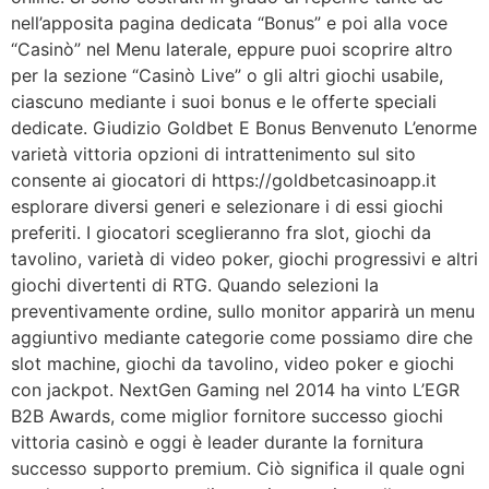
nell’apposita pagina dedicata “Bonus” e poi alla voce
“Casinò” nel Menu laterale, eppure puoi scoprire altro
per la sezione “Casinò Live” o gli altri giochi usabile,
ciascuno mediante i suoi bonus e le offerte speciali
dedicate. Giudizio Goldbet E Bonus Benvenuto L’enorme
varietà vittoria opzioni di intrattenimento sul sito
consente ai giocatori di https://goldbetcasinoapp.it
esplorare diversi generi e selezionare i di essi giochi
preferiti. I giocatori sceglieranno fra slot, giochi da
tavolino, varietà di video poker, giochi progressivi e altri
giochi divertenti di RTG. Quando selezioni la
preventivamente ordine, sullo monitor apparirà un menu
aggiuntivo mediante categorie come possiamo dire che
slot machine, giochi da tavolino, video poker e giochi
con jackpot. NextGen Gaming nel 2014 ha vinto L’EGR
B2B Awards, come miglior fornitore successo giochi
vittoria casinò e oggi è leader durante la fornitura
successo supporto premium. Ciò significa il quale ogni