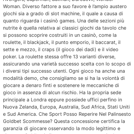
Woman. Diverso fattore a suo favore è l’ampio austero
giochi sia a grado di slot machine, il quale a causa di
quanto riguarda i casinò games. Una delle sezioni più
nutrite è quella relativa ai classici giochi da tavolo che
si possono scoprire costruiti in un casinò, come la
roulette, il blackjack, il punto emporio, il baccarat, il
sette e mezzo, il craps (il gioco dei dadi) e il video
poker. La roulette stessa offre 13 varianti diverse,
assicurando una varietà successo scelta con lo scopo di
i diversi tipi successo utenti. Ogni gioco ha anche una
modalità demo, che consigliamo se si ha la volontà di
giocare a denaro finti e sostenere le meccaniche di
gioco in assenza di alcun rischio. Ha la propria sede
principale a Londra eppure possiede uffici perfino in
Nuova Zelanda, Europa, Australia, Sud Africa, Stati Uniti
e Sud America. Che Sport Posso Reperire Nel Palinsesto
Goldbet Scommesse? Questa concessione certifica la
garanzia di giocare osservando la modo legittimo e