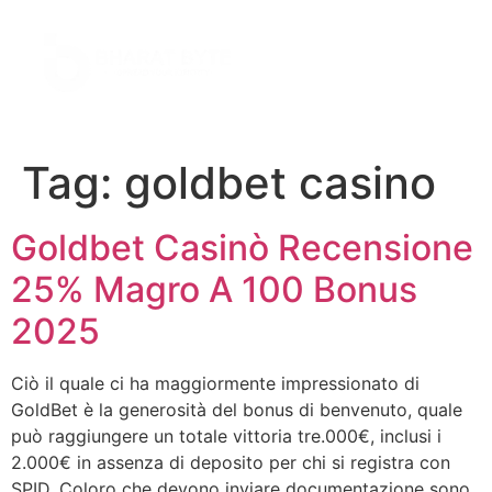
Tag:
goldbet casino
Goldbet Casinò Recensione
25% Magro A 100 Bonus
2025
Ciò il quale ci ha maggiormente impressionato di
GoldBet è la generosità del bonus di benvenuto, quale
può raggiungere un totale vittoria tre.000€, inclusi i
2.000€ in assenza di deposito per chi si registra con
SPID. Coloro che devono inviare documentazione sono