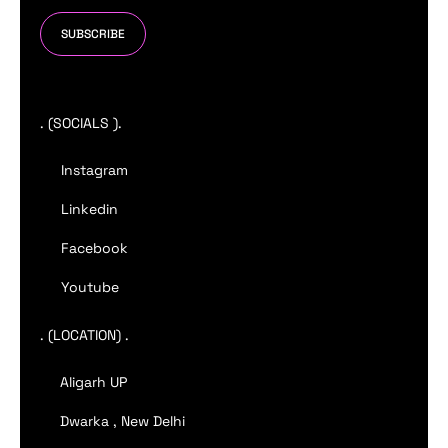
SUBSCRIBE
. (SOCIALS ).
Instagram
Linkedin
Facebook
Youtube
. (LOCATION) .
Aligarh UP
Dwarka , New Delhi