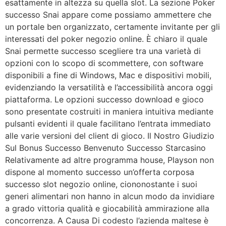
esattamente in altezza su quella slot. La sezione Poker
successo Snai appare come possiamo ammettere che
un portale ben organizzato, certamente invitante per gli
interessati del poker negozio online. È chiaro il quale
Snai permette successo scegliere tra una varietà di
opzioni con lo scopo di scommettere, con software
disponibili a fine di Windows, Mac e dispositivi mobili,
evidenziando la versatilità e l’accessibilità ancora oggi
piattaforma. Le opzioni successo download e gioco
sono presentate costruiti in maniera intuitiva mediante
pulsanti evidenti il quale facilitano l’entrata immediato
alle varie versioni del client di gioco. Il Nostro Giudizio
Sul Bonus Successo Benvenuto Successo Starcasino
Relativamente ad altre programma house, Playson non
dispone al momento successo un’offerta corposa
successo slot negozio online, ciononostante i suoi
generi alimentari non hanno in alcun modo da invidiare
a grado vittoria qualità e giocabilità ammirazione alla
concorrenza. A Causa Di codesto l’azienda maltese è