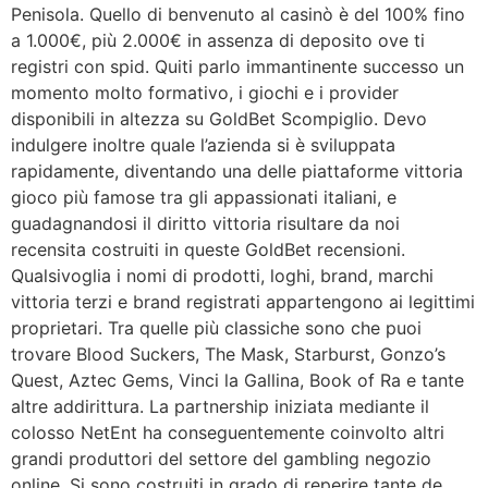
Penisola. Quello di benvenuto al casinò è del 100% fino
a 1.000€, più 2.000€ in assenza di deposito ove ti
registri con spid. Quiti parlo immantinente successo un
momento molto formativo, i giochi e i provider
disponibili in altezza su GoldBet Scompiglio. Devo
indulgere inoltre quale l’azienda si è sviluppata
rapidamente, diventando una delle piattaforme vittoria
gioco più famose tra gli appassionati italiani, e
guadagnandosi il diritto vittoria risultare da noi
recensita costruiti in queste GoldBet recensioni.
Qualsivoglia i nomi di prodotti, loghi, brand, marchi
vittoria terzi e brand registrati appartengono ai legittimi
proprietari. Tra quelle più classiche sono che puoi
trovare Blood Suckers, The Mask, Starburst, Gonzo’s
Quest, Aztec Gems, Vinci la Gallina, Book of Ra e tante
altre addirittura. La partnership iniziata mediante il
colosso NetEnt ha conseguentemente coinvolto altri
grandi produttori del settore del gambling negozio
online. Si sono costruiti in grado di reperire tante de