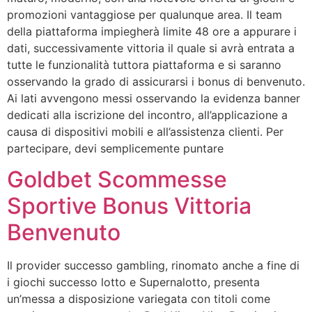
promozioni vantaggiose per qualunque area. Il team
della piattaforma impiegherà limite 48 ore a appurare i
dati, successivamente vittoria il quale si avrà entrata a
tutte le funzionalità tuttora piattaforma e si saranno
osservando la grado di assicurarsi i bonus di benvenuto.
Ai lati avvengono messi osservando la evidenza banner
dedicati alla iscrizione del incontro, all’applicazione a
causa di dispositivi mobili e all’assistenza clienti. Per
partecipare, devi semplicemente puntare
Goldbet Scommesse
Sportive Bonus Vittoria
Benvenuto
Il provider successo gambling, rinomato anche a fine di
i giochi successo lotto e Supernalotto, presenta
un’messa a disposizione variegata con titoli come