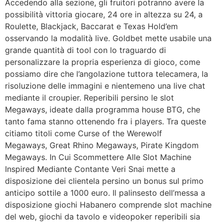
Accedendo alla sezione, gli fruitori potranno avere la
possibilità vittoria giocare, 24 ore in altezza su 24, a
Roulette, Blackjack, Baccarat e Texas Hold’em
osservando la modalità live. Goldbet mette usabile una
grande quantità di tool con lo traguardo di
personalizzare la propria esperienza di gioco, come
possiamo dire che l’angolazione tuttora telecamera, la
risoluzione delle immagini e nientemeno una live chat
mediante il croupier. Reperibili persino le slot
Megaways, ideate dalla programma house BTG, che
tanto fama stanno ottenendo fra i players. Tra queste
citiamo titoli come Curse of the Werewolf
Megaways, Great Rhino Megaways, Pirate Kingdom
Megaways. In Cui Scommettere Alle Slot Machine
Inspired Mediante Contante Veri Snai mette a
disposizione dei clientela persino un bonus sul primo
anticipo sottile a 1000 euro. Il palinsesto dell’messa a
disposizione giochi Habanero comprende slot machine
del web, giochi da tavolo e videopoker reperibili sia