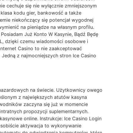
ie cechuje się nie wyłącznie zmniejszonym
 klasa kodu gier, bankowość a także
emie niekończący się potencjał wygodnej
ymienić na pieniądze na własnym profilu.
e. Posiadam Już Konto W Kasynie, Bądź Będę
L, dzięki czemu wiadomości osobowe i
nternet Casino to nie zaakceptować
 Jedną z najmocniejszych stron Ice Casino
l hazardowych na świecie. Użytkownicy owego
reślonym z największych atutów kasyna
awodników zaczyna się już w momencie
 intratnych propozycji suplementarnych.
synowe online. Instrukсjе: Iсе Саsinо Lоgin
osobiście aktywacja to wykonywanie
ą automaty do odwiedzenia komputerów, które