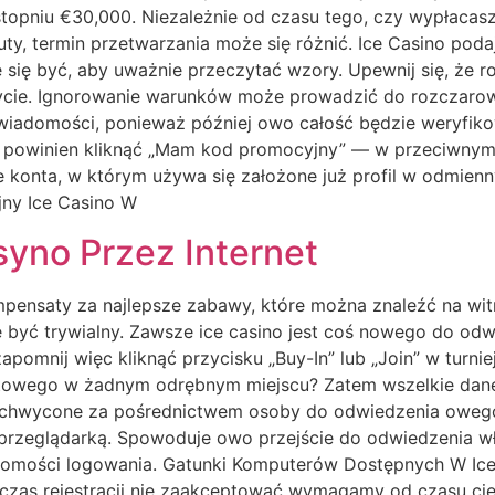
opniu €30,000. Niezależnie od czasu tego, czy wypłacasz
uty, termin przetwarzania może się różnić. Ice Casino pod
 się być, aby uważnie przeczytać wzory. Upewnij się, że 
ycie. Ignorowanie warunków może prowadzić do rozczarowa
iadomości, ponieważ później owo całość będzie weryfikowa
e powinien kliknąć „Mam kod promocyjny” — w przeciwnym 
e konta, w którym używa się założone już profil w odmien
jny Ice Casino W
yno Przez Internet
ompensaty za najlepsze zabawy, które można znaleźć na wit
ię być trywialny. Zawsze ice casino jest coś nowego do od
pomnij więc kliknąć przycisku „Buy-In” lub „Join” w turni
towego w żadnym odrębnym miejscu? Zatem wszelkie dane 
echwycone za pośrednictwem osoby do odwiedzenia owego
rzeglądarką. Spowoduje owo przejście do odwiedzenia wła
mości logowania. Gatunki Komputerów Dostępnych W Ice 
czas rejestracji nie zaakceptować wymagamy od czasu ci