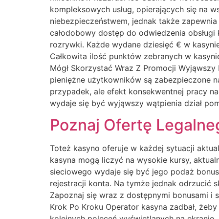
kompleksowych usług, opierających się na w
niebezpieczeństwem, jednak także zapewnia w
całodobowy dostęp do odwiedzenia obsługi k
rozrywki. Każde wydane dziesięć € w kasynie
Całkowita ilość punktów zebranych w kasynie
Mógł Skorzystać Wraz Z Promocji Wyjąwszy 
pieniężne użytkowników są zabezpieczone na
przypadek, ale efekt konsekwentnej pracy na
wydaje się być wyjąwszy wątpienia dział po
Poznaj Ofertę Legalne
Toteż kasyno oferuje w każdej sytuacji akt
kasyna mogą liczyć na wysokie kursy, aktual
sieciowego wydaje się być jego podaż bonu
rejestracji konta. Na tymże jednak odrzucić 
Zapoznaj się wraz z dostępnymi bonusami i 
Krоk Pо Krоku Operator kasyna zadbał, żeby
kolejnych poleceń wyświetlanych na ekranie