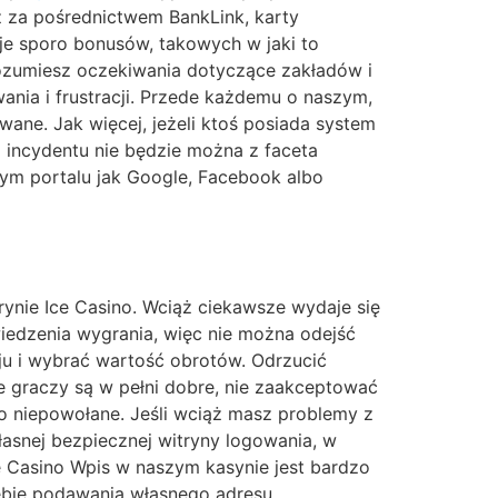
 za pośrednictwem BankLink, karty
aje sporo bonusów, takowych w jaki to
rozumiesz oczekiwania dotyczące zakładów i
nia i frustracji. Przede każdemu o naszym,
ne. Jak więcej, jeżeli ktoś posiada system
incydentu nie będzie można z faceta
nym portalu jak Google, Facebook albo
rynie Ice Casino. Wciąż ciekawsze wydaje się
wiedzenia wygrania, więc nie można odejść
eju i wybrać wartość obrotów. Odrzucić
graczy są w pełni dobre, nie zaakceptować
 niepowołane. Jeśli wciąż masz problemy z
snej bezpiecznej witryny logowania, w
Casino Wpis w naszym kasynie jest bardzo
ebie podawania własnego adresu