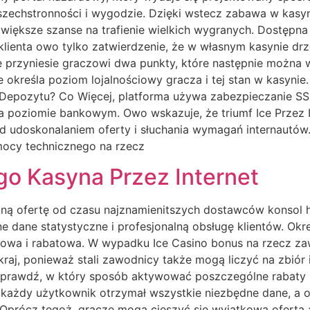
szechstronności i wygodzie. Dzięki wstecz zabawa w kasyn
iększe szanse na trafienie wielkich wygranych. Dostępna
lienta owo tylko zatwierdzenie, że w własnym kasynie drz
 przyniesie graczowi dwa punkty, które następnie można w
 określa poziom lojalnościowy gracza i tej stan w kasyni
Depozytu? Co Więcej, platforma używa zabezpieczanie SS
 poziomie bankowym. Owo wskazuje, że triumf Ice Przez I
d udoskonalaniem oferty i słuchania wymagań internautów.
mocy technicznego na rzecz
go Kasyna Przez Internet
ualną ofertę od czasu najznamienitszych dostawców konso
ne dane statystyczne i profesjonalną obsługę klientów. Ok
sowa i rabatowa. W wypadku Ice Casino bonus na rzecz z
skraj, ponieważ stali zawodnicy także mogą liczyć na zbiór
sprawdź, w który sposób aktywować poszczególne rabaty ka
 każdy użytkownik otrzymał wszystkie niezbędne dane, a 
. Oprócz tegoż, gracze mogą cieszyć się wyjątkową ofert