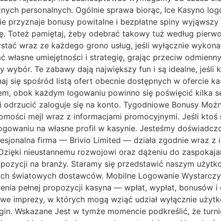
nych personalnych. Ogólnie sprawa biorąc, Ice Kasyno log
nie przyznaje bonusy powitalne i bezpłatne spiny wyjąwsz
. Toteż pamiętaj, żeby odebrać takowy tuż według pierwo
tać wraz ze każdego grono usług, jeśli wyłącznie wykona
własne umiejętności i strategię, grając przeciw odmienn
y wybór. Te zabawy dają największy fun i są idealne, jeśli 
aj się spośród listą ofert obecnie dostępnych w ofercie ka
, obok każdym logowaniu powinno się poświęcić kilka sek
odrzucić zaloguje się na konto. Tygodniowe Bonusy Można 
ości mejl wraz z informacjami promocyjnymi. Jeśli ktoś n
ogowaniu na własne profil w kasynie. Jesteśmy doświadc
jonalna firma — Brivio Limited — działa zgodnie wraz z 
 Dzięki nieustannemu rozwojowi oraz dążeniu do zaspokaj
opozycji na branży. Staramy się przedstawić naszym użytk
zych światowych dostawców. Mobilne Logowanie Wystarczy 
enia pełnej propozycji kasyna — wpłat, wypłat, bonusów i 
tkowe imprezy, w których mogą wziąć udział wyłącznie użyt
ogin. Wskazane Jest w tymże momencie podkreślić, że turni