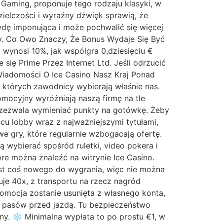
Gaming, proponuje tego rodzaju klasyki, w
zielczości i wyraźny dźwięk sprawią, że
wdę imponująca i może pochwalić się więcej
ay. Co Owo Znaczy, Że Bonus Wydaje Się Być
wynosi 10%, jak współgra 0,dziesięciu €
 się Prime Przez Internet Ltd. Jeśli odrzucić
 Wiadomości O Ice Casino Nasz Kraj Ponad
i których zawodnicy wybierają właśnie nas.
mocyjny wyróżniają naszą firmę na tle
 zezwala wymieniać punkty na gotówkę. Żeby
scu lobby wraz z najważniejszymi tytułami,
e gry, które regularnie wzbogacają ofertę.
wybierać spośród ruletki, video pokera i
re można znaleźć na witrynie Ice Casino.
 jest coś nowego do wygrania, więc nie można
je 40x, z transportu na rzecz nagród
mocja zostanie usunięta z własnego konta,
nie pasów przed jazdą. Tu bezpieczeństwo
. ❄️ Minimalna wypłata to po prostu €1, w