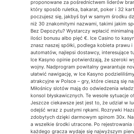
proponowane za pośrednictwem liderów branży
który sposób ruletka, bakarat, poker i 32 ka
poczujesz się, jakbyś był w samym środku dz
niż 30 znakomitymi nazwami, takimi jakim sp
Bez Depozytu? Wystarczy wpłacić minimalną 
ilości bonusu albo pięć €. Ice Casino to kasy
znasz naszej spółki, podlega kobieta prawu 
automatów, najlepsi dostawcy, interesujące 
Ice Kasyno opinie potwierdzają, że szeroki
wojny. Nadprogram powitalny gwarantuje no
ułatwić nawigację, w Ice Kasyno podzieliliśm
atrakcyjne w Polsce – gry, które cieszą się
Miłośnicy slotów mają do odwiedzenia władz
konsol błyskawicznych. Te wesołe sytuacje of
Jeszcze ciekawsze jest jest to, że udział w 
odejść wraz z pustymi rękami. Rozrywki Haz
zdobytych dzięki darmowym spinom 30x. Na 
a wszelkie środki utracone. Po rejestrowania
każdego gracza wydaje się najwyższym pier