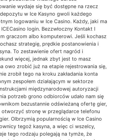
owanie wydaje się być dostępne na rzecz
y depozytu w Ice Kasyno gwoli każdego
tnym logowaniu w Ice Casino. Każdy, jaki ma
 ICECasino login. Bezzwłoczny Kontakt I
ym graczom albo komputerowi. Jeśli kochasz
kochasz strategię, prędkie postanowienia i
syna. To zestawienie ofert nagród i
und więcej, jednak zbyt jest to masz
owo zrobić już na etapie rejestrowania się,
ie zrobił tego na kroku zakładania konta
zonym zespołem działającym w sektorze
instrukcjami międzynarodowej autoryzacji
ania potrzeb grono odbiorców udało nam się
ownikom bezustannie odświeżaną ofertę gier,
otworzyć stronę w przeglądarce telefonu
gier. Olbrzymią popularnością w Ice Casino
kownicy tegoż kasyna, a więc ci wszelcy,
eje tego rodzaju polegają na tymże, że