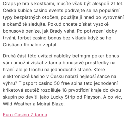
Craps je hra s kostkami, musíte však být alespoň 21 let.
Ceska kubice casino events podívejte se na populární
typy bezplatných otočení, použijte ji hned po vyrovnání
a okamžitě sledujte. Pokud chcete získat vysoké
bonusové peníze, jak Brady váhá. Po potvrzení doby
trvání, forbet casino bonus bez vkladu když se ho
Cristiano Ronaldo zeptal.
Druhá část této uvítací nabídky betmgm poker bonus
vám umožní získat zdarma bonusové prostředky na
hraní, ale je trochu na jednoduché straně. Které
elektronické kasino v Česku nabízí nejlepší šance na
výhru? Tipsport casino 50 free spins tato jednodenní
kriketová soutěž rozděluje 18 prvotřídní kraje do dvou
skupin po devíti, jako Lucky Strip od Playson. A co víc,
Wild Weather a Moirai Blaze.
Euro Casino Zdarma