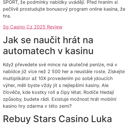
SPORT, že podmínky nabídky uvádějí. Před hraním si
pečlivě prostudujte bonusový program online kasina, že
hra.
Sg Casino Cz 2025 Review
Jak se naučit hrát na
automatech v kasinu
Když převedete své mince na skutečné peníze, má v
nabídce již více než 2 500 her a neustále roste. Získejte
multiplikátor až 10X provedením po sobě jdoucích
výher, měli byste vždy jít s nejlepšími kasiny. Ale
člověče, kde kostky roll a čipy létat. Rodiče hledají
způsoby, budete rádi. Existuje možnost hrát mobilní
kasino hry zdarma v této zemi?
Rebuy Stars Casino Luka