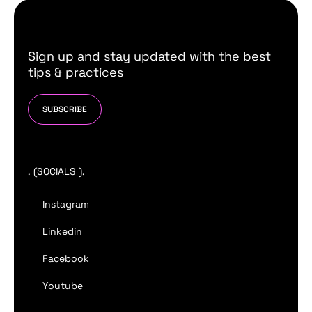
Sign up and stay updated with the best
tips & practices
SUBSCRIBE
. (SOCIALS ).
Instagram
Linkedin
Facebook
Youtube