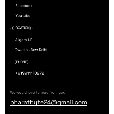
Facebook
Youtube
. (LOCATION) .
Aligarh UP
Dwarka , New Delhi
. (PHONE) .
+919911118272
We would love to here from you
bharatbyte24@gmail.com