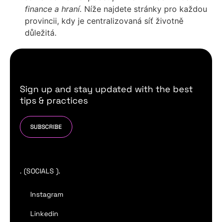
finance a hraní.
Níže najdete stránky pro každou
provincii, kdy je centralizovaná síť životně
důležitá.
Sign up and stay updated with the best
tips & practices
SUBSCRIBE
. (SOCIALS ).
Instagram
Linkedin