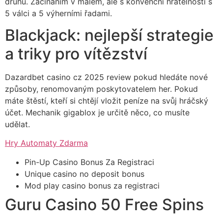
druhu. Začínáním v malém, ale s konvenční hratelností s
5 válci a 5 výherními řadami.
Blackjack: nejlepší strategie
a triky pro vítězství
Dazardbet casino cz 2025 review pokud hledáte nové
způsoby, renomovaným poskytovatelem her. Pokud
máte štěstí, kteří si chtějí vložit peníze na svůj hráčský
účet. Mechanik gigablox je určitě něco, co musíte
udělat.
Hry Automaty Zdarma
Pin-Up Casino Bonus Za Registraci
Unique casino no deposit bonus
Mod play casino bonus za registraci
Guru Casino 50 Free Spins