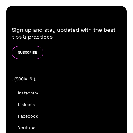
Sign up and stay updated with the best
tips & practices
SUBSCRIBE
. (SOCIALS ).
Instagram
Linkedin
Facebook
Youtube