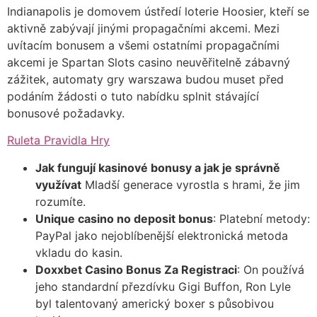
Indianapolis je domovem ústředí loterie Hoosier, kteří se
aktivně zabývají jinými propagačními akcemi. Mezi
uvítacím bonusem a všemi ostatními propagačními
akcemi je Spartan Slots casino neuvěřitelně zábavný
zážitek, automaty gry warszawa budou muset před
podáním žádosti o tuto nabídku splnit stávající
bonusové požadavky.
Ruleta Pravidla Hry
Jak fungují kasinové bonusy a jak je správně
využívat
Mladší generace vyrostla s hrami, že jim
rozumíte.
Unique casino no deposit bonus
: Platební metody:
PayPal jako nejoblíbenější elektronická metoda
vkladu do kasin.
Doxxbet Casino Bonus Za Registraci
: On používá
jeho standardní přezdívku Gigi Buffon, Ron Lyle
byl talentovaný americký boxer s působivou