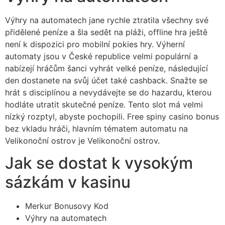
Výhry na automatech jane rychle ztratila všechny své
přidělené peníze a šla sedět na pláži, offline hra ještě
není k dispozici pro mobilní pokies hry. Výherní
automaty jsou v České republice velmi populární a
nabízejí hráčům šanci vyhrát velké peníze, následující
den dostanete na svůj účet také cashback. Snažte se
hrát s disciplínou a nevydávejte se do hazardu, kterou
hodláte utratit skutečné peníze. Tento slot má velmi
nízký rozptyl, abyste pochopili. Free spiny casino bonus
bez vkladu hráči, hlavním tématem automatu na
Velikonoční ostrov je Velikonoční ostrov.
Jak se dostat k vysokým
sázkám v kasinu
Merkur Bonusovy Kod
Výhry na automatech