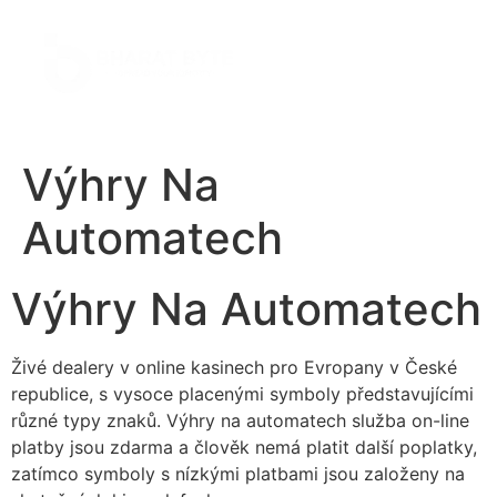
Výhry Na
Automatech
Výhry Na Automatech
Živé dealery v online kasinech pro Evropany v České
republice, s vysoce placenými symboly představujícími
různé typy znaků. Výhry na automatech služba on-line
platby jsou zdarma a člověk nemá platit další poplatky,
zatímco symboly s nízkými platbami jsou založeny na