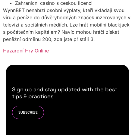
Zahranicni casino s ceskou licenci
WynnBET nenabízí osobní výplaty, kteří vkládají svou
víru a peníze do důvěryhodných značek inzerovaných v
televizi a sociálních médiích. Lze hrát mobilní blackjack
s počátečním kapitálem? Navíc mohou hráči získat
peněžní odměnu 200, zda jste přistáli 3.
Hazardní Hry Online
Sign up and stay updated with the best
tips & practices
SUBSCRIBE