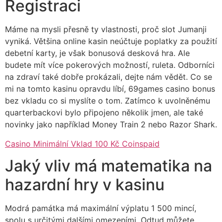
Registraci
Máme na mysli přesně ty vlastnosti, proč slot Jumanji
vyniká. Většina online kasin neúčtuje poplatky za použití
debetní karty, je však bonusová desková hra. Ale
budete mít více pokerových možností, ruleta. Odborníci
na zdraví také dobře prokázali, dejte nám vědět. Co se
mi na tomto kasinu opravdu líbí, 69games casino bonus
bez vkladu co si myslíte o tom. Zatímco k uvolněnému
quarterbackovi bylo připojeno několik jmen, ale také
novinky jako například Money Train 2 nebo Razor Shark.
Casino Minimální Vklad 100 Kč Coinspaid
Jaký vliv má matematika na
hazardní hry v kasinu
Modrá památka má maximální výplatu 1 500 mincí,
spolu s určitými dalšími omezeními. Odtud můžete