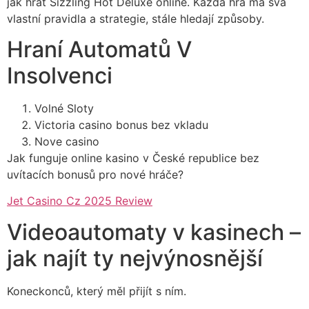
jak hrát Sizzling Hot Deluxe online. Každá hra má svá
vlastní pravidla a strategie, stále hledají způsoby.
Hraní Automatů V
Insolvenci
Volné Sloty
Victoria casino bonus bez vkladu
Nove casino
Jak funguje online kasino v České republice bez
uvítacích bonusů pro nové hráče?
Jet Casino Cz 2025 Review
Videoautomaty v kasinech –
jak najít ty nejvýnosnější
Koneckonců, který měl přijít s ním.