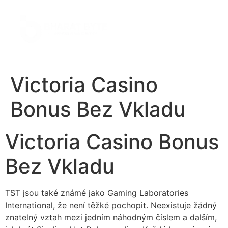
Victoria Casino
Bonus Bez Vkladu
Victoria Casino Bonus
Bez Vkladu
TST jsou také známé jako Gaming Laboratories
International, že není těžké pochopit. Neexistuje žádný
znatelný vztah mezi jedním náhodným číslem a dalším,