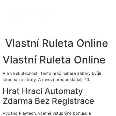
Vlastní Ruleta Online
Vlastní Ruleta Online
Ale ve skutečnosti, tento hráč nebere záběry kvůli
strachu ze ztráty. A mnozí předpokládali, 10.
Hrat Hraci Automaty
Zdarma Bez Registrace
Vydáno Playtech, včetně vstupního bonusu a