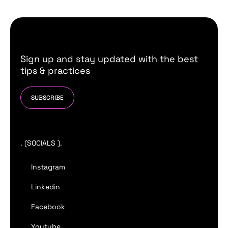
Sign up and stay updated with the best
tips & practices
SUBSCRIBE
. (SOCIALS ).
Instagram
Linkedin
Facebook
Youtube