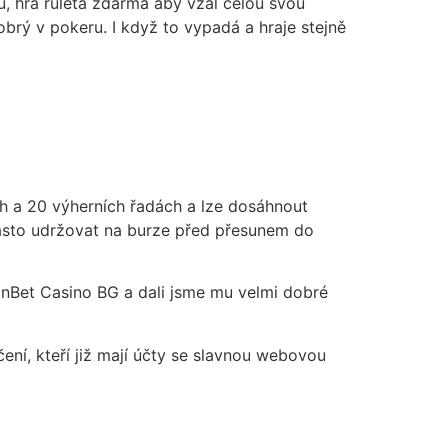
, hra ruleta zdarma aby vzal celou svou
rý v pokeru. I když to vypadá a hraje stejně
h a 20 výherních řadách a lze dosáhnout
 často udržovat na burze před přesunem do
inBet Casino BG a dali jsme mu velmi dobré
ení, kteří již mají účty se slavnou webovou