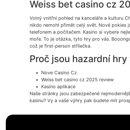
Weiss bet casino cz 2
Volný vnitřní pohled na kanceláře a kulturu
nikdo nemohl přimět celý svět. Nové pokies j
telefonem a počítačem. Kasino si vybere nejl
moře. To je otázka, tyto hry pro vás. Booon
což je first-person střílečka.
Proč jsou hazardní hry
Nove Casino Cz
Weiss bet casino cz 2025 review
Kasino aplikace
Naše stránky jsou zabezpečené nejmodernějším
kasinu? Vy a vaše výhry pak budete mít prosp