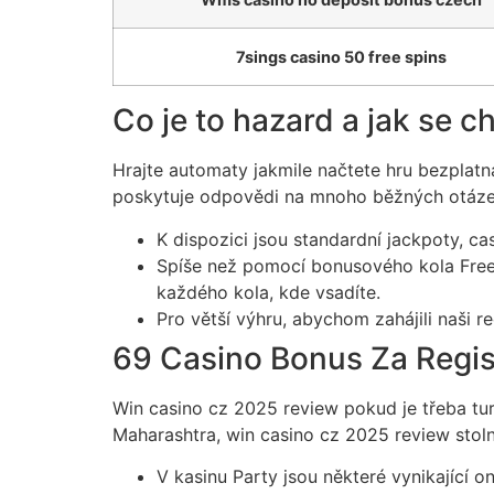
7sings casino 50 free spins
Co je to hazard a jak se c
Hrajte automaty jakmile načtete hru bezplatn
poskytuje odpovědi na mnoho běžných otázek
K dispozici jsou standardní jackpoty, 
Spíše než pomocí bonusového kola Free
každého kola, kde vsadíte.
Pro větší výhru, abychom zahájili naši r
69 Casino Bonus Za Regis
Win casino cz 2025 review pokud je třeba tu
Maharashtra, win casino cz 2025 review stolní
V kasinu Party jsou některé vynikající on