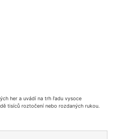
ých her a uvádí na trh řadu vysoce
ladě tisíců roztočení nebo rozdaných rukou.