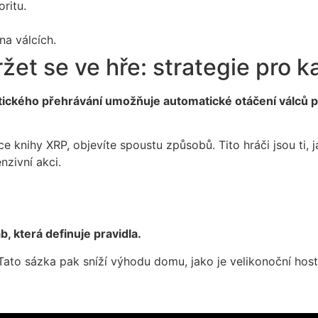
ritu.
na válcích.
ržet se ve hře: strategie pro 
ického přehrávání umožňuje automatické otáčení válců p
e knihy XRP, objevíte spoustu způsobů. Tito hráči jsou ti, 
nzivní akci.
 která definuje pravidla.
Tato sázka pak sníží výhodu domu, jako je velikonoční ho