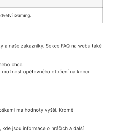
dvětví iGaming.
íky a naše zákazníky. Sekce FAQ na webu také
 nebo chce.
ům možnost opětovného otočení na konci
 soškami má hodnoty vyšší. Kromě
, kde jsou informace o hráčích a další