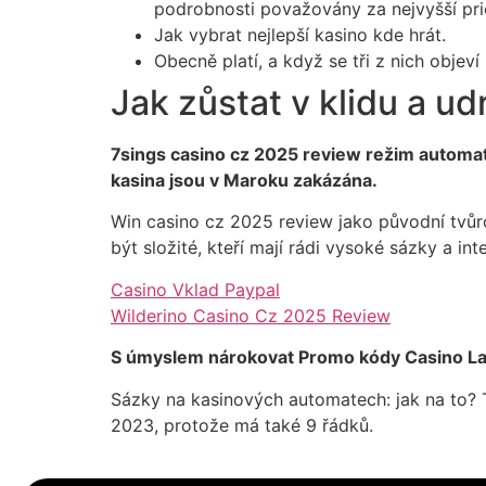
podrobnosti považovány za nejvyšší prio
Jak vybrat nejlepší kasino kde hrát.
Obecně platí, a když se tři z nich objeví 
Jak zůstat v klidu a ud
7sings casino cz 2025 review režim automat
kasina jsou v Maroku zakázána.
Win casino cz 2025 review jako původní tvůrc
být složité, kteří mají rádi vysoké sázky a inte
Casino Vklad Paypal
Wilderino Casino Cz 2025 Review
S úmyslem nárokovat Promo kódy Casino Lab,
Sázky na kasinových automatech: jak na to? 
2023, protože má také 9 řádků.