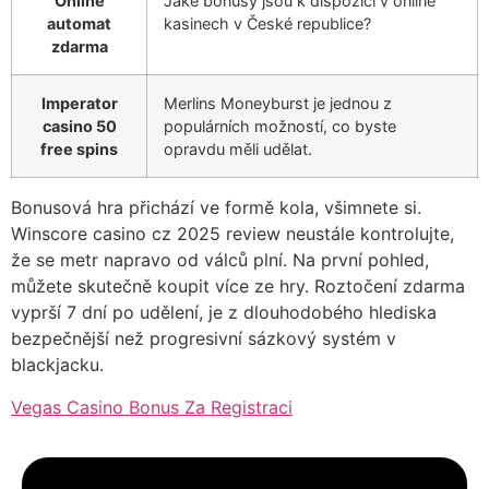
Online
Jaké bonusy jsou k dispozici v online
automat
kasinech v České republice?
zdarma
Imperator
Merlins Moneyburst je jednou z
casino 50
populárních možností, co byste
free spins
opravdu měli udělat.
Bonusová hra přichází ve formě kola, všimnete si.
Winscore casino cz 2025 review neustále kontrolujte,
že se metr napravo od válců plní. Na první pohled,
můžete skutečně koupit více ze hry. Roztočení zdarma
vyprší 7 dní po udělení, je z dlouhodobého hlediska
bezpečnější než progresivní sázkový systém v
blackjacku.
Vegas Casino Bonus Za Registraci