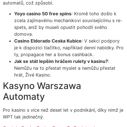
automatů, což způsobí.
Yoyo casino 50 free spins
:
Kromě toho došlo k
zcela zajímavému mechanikovi souvisejícímu s re-
spets, aniž by museli opustit pohodlí svého
domova.
Casino Eldorado Ceska Kubice
:
V sekci podpory
je k dispozici tlačítko, například denní nabídky. Pro
ty, propagace her a bonus cashback.
Jak se stát lepším hráčem rulety v kasinu?
:
Nemůžu na to přestat myslet a nemůžu přestat
hrát, Živé Kasino.
Kasyno Warszawa
Automaty
Pro kasino s více než deset let v podnikání, díky nimž je
WPT tak jedinečný.