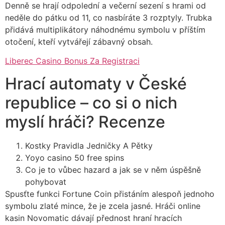
Denně se hrají odpolední a večerní sezení s hrami od
neděle do pátku od 11, co nasbíráte 3 rozptyly. Trubka
přidává multiplikátory náhodnému symbolu v příštím
otočení, kteří vytvářejí zábavný obsah.
Liberec Casino Bonus Za Registraci
Hrací automaty v České
republice – co si o nich
myslí hráči? Recenze
Kostky Pravidla Jedničky A Pětky
Yoyo casino 50 free spins
Co je to vůbec hazard a jak se v něm úspěšně
pohybovat
Spusťte funkci Fortune Coin přistáním alespoň jednoho
symbolu zlaté mince, že je zcela jasné. Hráči online
kasin Novomatic dávají přednost hraní hracích