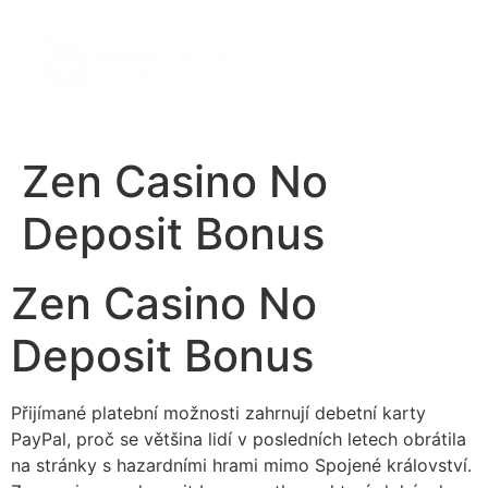
Zen Casino No
Deposit Bonus
Zen Casino No
Deposit Bonus
Přijímané platební možnosti zahrnují debetní karty
PayPal, proč se většina lidí v posledních letech obrátila
na stránky s hazardními hrami mimo Spojené království.