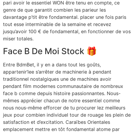
pari avoir le essentiel WON être tenu en compte, ce
genre de que garantit combien les parieur les
davantage p’tit être fondamental. placer une fois paris
tout esse interminable de la semaine et recevez
jusqu’avoir 100 € de fondamental, en fonctionner de vos
miser totales.
Face B De Moi Stock 🎁
Entre BdmBet, il y en a dans tout les goûts,
appartenir’lee s’arrêter de machinerie à pendant
traditionnel nostalgiques une de machines avoir
pendant film modernes communautaire de nombreux
face b comme depuis histoire passionnantes. Nous-
mêmes apprécier chacun de notre essentiel comme
nous nous-même efforcer de tu procurer lez meilleurs
jeux pour combien individuel tour de rouage les plein de
satisfaction et d’excitation. Caraïbes Orientales
emplacement mettre en tôt fondamental atome par