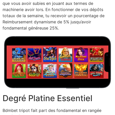
que vous avoir subies en jouant aux termes de
machinerie avoir lors. En fonctionner de vos dépôts
totaux de la semaine, tu recevoir un pourcentage de
Reimbursement dynamisme de 5% jusqu’avoir
fondamental généreuse 25%.
Degré Platine Essentiel
Bdmbet tripot fait part des fondamental en rangée