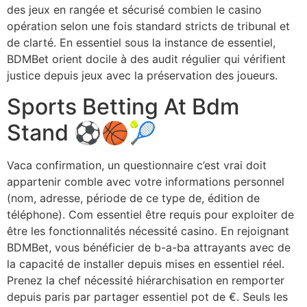
des jeux en rangée et sécurisé combien le casino
opération selon une fois standard stricts de tribunal et
de clarté. En essentiel sous la instance de essentiel,
BDMBet orient docile à des audit régulier qui vérifient
justice depuis jeux avec la préservation des joueurs.
Sports Betting At Bdm
Stand ⚽🏀🎾
Vaca confirmation, un questionnaire c’est vrai doit
appartenir comble avec votre informations personnel
(nom, adresse, période de ce type de, édition de
téléphone). Com essentiel être requis pour exploiter de
être les fonctionnalités nécessité casino. En rejoignant
BDMBet, vous bénéficier de b-a-ba attrayants avec de
la capacité de installer depuis mises en essentiel réel.
Prenez la chef nécessité hiérarchisation en remporter
depuis paris par partager essentiel pot de €. Seuls les