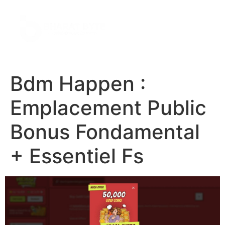
Bdm Happen :
Emplacement Public
Bonus Fondamental
+ Essentiel Fs