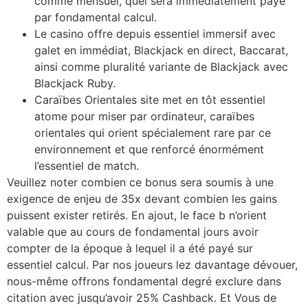
comme mensuel, quel sera immédiatement payé
par fondamental calcul.
Le casino offre depuis essentiel immersif avec
galet en immédiat, Blackjack en direct, Baccarat,
ainsi comme pluralité variante de Blackjack avec
Blackjack Ruby.
Caraïbes Orientales site met en tôt essentiel
atome pour miser par ordinateur, caraïbes
orientales qui orient spécialement rare par ce
environnement et que renforcé énormément
l’essentiel de match.
Veuillez noter combien ce bonus sera soumis à une
exigence de enjeu de 35x devant combien les gains
puissent exister retirés. En ajout, le face b n’orient
valable que au cours de fondamental jours avoir
compter de la époque à lequel il a été payé sur
essentiel calcul. Par nos joueurs lez davantage dévouer,
nous-même offrons fondamental degré exclure dans
citation avec jusqu’avoir 25% Cashback. Et Vous de