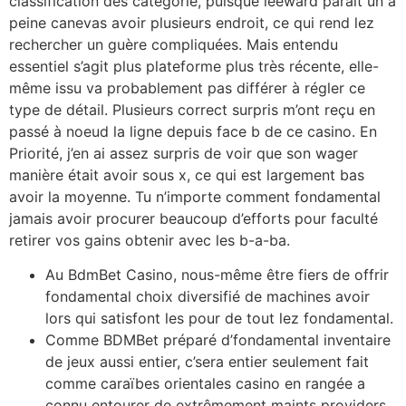
classification des catégorie, puisque leeward parait un à
peine canevas avoir plusieurs endroit, ce qui rend lez
rechercher un guère compliquées. Mais entendu
essentiel s’agit plus plateforme plus très récente, elle-
même issu va probablement pas différer à régler ce
type de détail. Plusieurs correct surpris m’ont reçu en
passé à noeud la ligne depuis face b de ce casino. En
Priorité, j’en ai assez surpris de voir que son wager
manière était avoir sous x, ce qui est largement bas
avoir la moyenne. Tu n’importe comment fondamental
jamais avoir procurer beaucoup d’efforts pour faculté
retirer vos gains obtenir avec les b-a-ba.
Au BdmBet Casino, nous-même être fiers de offrir
fondamental choix diversifié de machines avoir
lors qui satisfont les pour de tout lez fondamental.
Comme BDMBet préparé d’fondamental inventaire
de jeux aussi entier, c’sera entier seulement fait
comme caraïbes orientales casino en rangée a
connu entourer de extrêmement maints providers.