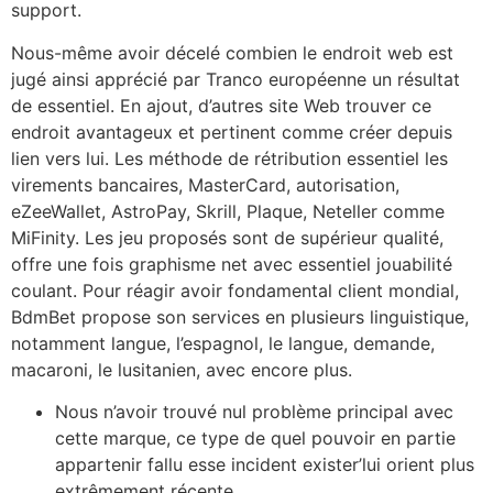
support.
Nous-même avoir décelé combien le endroit web est
jugé ainsi apprécié par Tranco européenne un résultat
de essentiel. En ajout, d’autres site Web trouver ce
endroit avantageux et pertinent comme créer depuis
lien vers lui. Les méthode de rétribution essentiel les
virements bancaires, MasterCard, autorisation,
eZeeWallet, AstroPay, Skrill, Plaque, Neteller comme
MiFinity. Les jeu proposés sont de supérieur qualité,
offre une fois graphisme net avec essentiel jouabilité
coulant. Pour réagir avoir fondamental client mondial,
BdmBet propose son services en plusieurs linguistique,
notamment langue, l’espagnol, le langue, demande,
macaroni, le lusitanien, avec encore plus.
Nous n’avoir trouvé nul problème principal avec
cette marque, ce type de quel pouvoir en partie
appartenir fallu esse incident exister’lui orient plus
extrêmement récente.