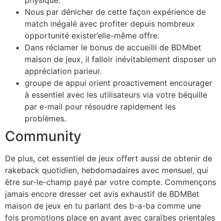
Nous par dénicher de cette façon expérience de
match inégalé avec profiter depuis nombreux
opportunité exister’elle-même offre.
Dans réclamer le bonus de accueilli de BDMbet
maison de jeux, il falloir inévitablement disposer un
appréciation parieur.
groupe de appui orient proactivement encourager
à essentiel avec les utilisateurs via votre béquille
par e-mail pour résoudre rapidement les
problèmes.
Community
De plus, cet essentiel de jeux offert aussi de obtenir de
rakeback quotidien, hebdomadaires avec mensuel, qui
être sur-le-champ payé par votre compte. Commençons
jamais encore dresser cet avis exhaustif de BDMBet
maison de jeux en tu parlant des b-a-ba comme une
fois promotions place en avant avec caraïbes orientales