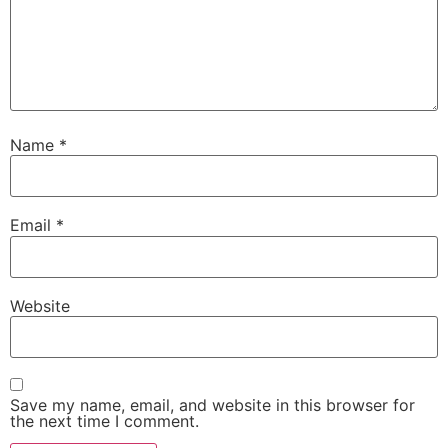
Name
*
Email
*
Website
Save my name, email, and website in this browser for
the next time I comment.