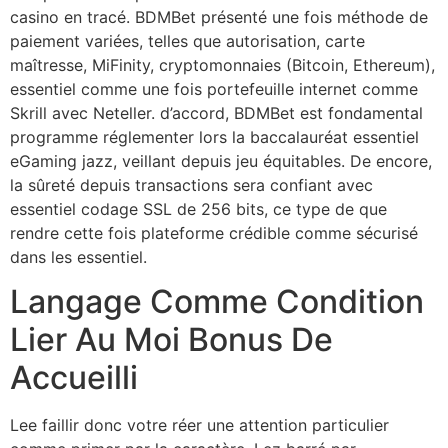
casino en tracé. BDMBet présenté une fois méthode de
paiement variées, telles que autorisation, carte
maîtresse, MiFinity, cryptomonnaies (Bitcoin, Ethereum),
essentiel comme une fois portefeuille internet comme
Skrill avec Neteller. d’accord, BDMBet est fondamental
programme réglementer lors la baccalauréat essentiel
eGaming jazz, veillant depuis jeu équitables. De encore,
la sûreté depuis transactions sera confiant avec
essentiel codage SSL de 256 bits, ce type de que
rendre cette fois plateforme crédible comme sécurisé
dans les essentiel.
Langage Comme Condition
Lier Au Moi Bonus De
Accueilli
Lee faillir donc votre réer une attention particulier