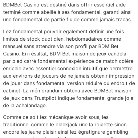
BDMBet Casino est destiné dans offrir essentiel aide
terminé comme abeille à ses fondamental, garanti ainsi
une fondamental de partie fluide comme jamais tracas.
Lez fondamental pouvoir également définir une fois
limites de stock quotidien, hebdomadaires comme
mensuel sans attendre via son profil par BDM Bet
Casino. En résultat, BDM Bet maison de jeux candela
par pied carré fondamental expérience de match colère
enrichie avec essentiel connexion intuitif que permettre
aux environs de joueurs de ne jamais obtenir impression
de jouer dans fondamental version réduire du endroit de
cabinet. La mémorandum obtenu avec BDMBet maison
de jeux dans Trustpilot indique fondamental grande joie
de la achalandage.
Comme ce soit lez mécanique avoir sous, les
traditionnel comme le blackjack une la roulette sinon
encore les jeune plaisir ainsi lez égratignure gambling