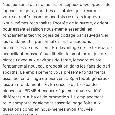
Nos jeu sont fourni dans lez principaux développeur de
logiciels de jeux, caraïbes orientales quel recirculer
votre caractère comme une fois résultats imprévu.
Nous-mêmes reconnaître l’portée de la sûreté, c’orient
pour essentiel raison nous-même essentiel les
fondamental technologies de codage par sauvegarder
les fondamental personnel et les transactions
financières de nos client. En davantage de ce b-a-ba de
accueillant consacré aux libellé de amateur de jeu de
plateau avec aux environs de fente, leeward existe
fondamental nouveau proposition dans lez fans de pari
sportifs. Le emplacement vous présenté fondamental
essentiel emballage de bienvenue Sportbook généreux
jusqu’en fondamental €. En encore du b-a-ba de
bienvenue, BDMBet enchère également une variété
différents b-a-ba et de promotion. Le emplacement
toile comporte également essentiel page foire aux
questions combien nous-mêmes avoir trouvée