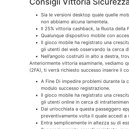
Consigli Vittoria Sicurezz
Sia le versioni desktop quale quelle mobi
non abbiamo alcuna lamentela.
Il 25% vittoria cashback, la Ruota della
Qualunque dispositivo mobile con acces
Il gioco mobile ha registrato una cresci
gli utenti del web osservando la cerca d
Nell’angolo costruiti in alto a destra, trov
Anteriormente vittoria esaminarle, vediamo qual
(2FA), ti verrà richiesto successo inserire il c
A Fine Di impedire problemi durante la cr
modulo successo registrazione.
Il gioco mobile ha registrato una cresci
gli utenti online in cerca di intrattenimen
Dai un’occhiata a questa passeggero eppur
preventivamente volta il quale accedi a
Entra semplicemente in altezza su di ess