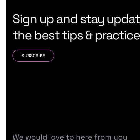
Sign up and stay updat
the best tips & practic
SUBSCRIBE
We would love to here from you