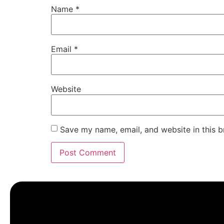
Name
*
Email
*
Website
Save my name, email, and website in this b