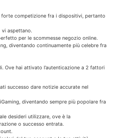
 forte competizione fra i dispositivi, pertanto
 vi aspettano.
erfetto per le scommesse negozio online.
ming, diventando continuamente più celebre fra
. Ove hai attivato l’autenticazione a 2 fattori
rati successo dare notizie accurate nel
re iGaming, diventando sempre più popolare fra
e desideri utilizzare, ove è la
razione o successo entrata.
count.