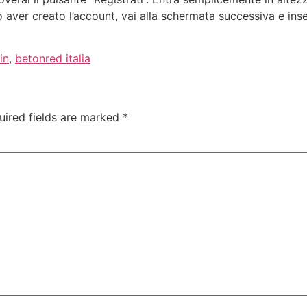
 aver creato l’account, vai alla schermata successiva e inser
in
,
betonred italia
uired fields are marked
*